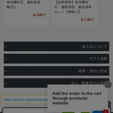
食洗機対応 越前漆器
【送料無料】食洗機対
椿(大)
応 越前漆器 椿夫婦箸
セット【桐箱入】
4,180
円
9,130
円
名入れについて
ギフト包装
送料・支払い方法
法人・飲食店のお客様