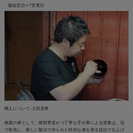
最短翌日〜7営業日
職人について-土田直東
椀屋の箸として、種類豊富かつ丁寧な手仕事による塗箸は、箔
で彩色し、新しい製法で作られた特別な漆を塗る技法で仕上げ