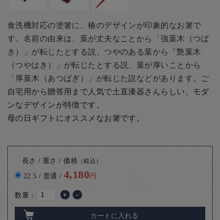
食洗機対応の塗箸に、椿のデザインが印象的なお箸で
す。名前の由来は、葉が丈夫なことから「強葉木（つば
き）」が転じたとする説、つやのある葉から「艶葉木
（つやはき）」が転じたとする説、葉が厚いことから
「厚葉木（あつばぎ）」が転じた説などがあります。
ご
自宅用から贈答用まで人気で土直漆器さんらしい、モダ
ンなデザインが特徴です。
母の日ギフトにオススメなお箸です。
長さ / 重さ / 価格
（税込）
4,180
22.5 / 普通 /
円
数量：
+
-
カートに入れる