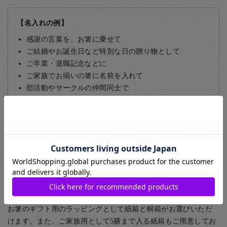
【名入れの例】
感謝の言葉を、お箸に乗せて
ご結婚やお誕生日など特別な日の贈り物として
ご卒業・退職記念などに
ご家族でお揃いの箸に名前を入れて
部活動やサークルの仲間同士で
飲食店など、常連のお客様に
名入れについて詳しくはこちら
ギフト包装について
お箸のギフト用のラッピングとして紙箱と桐箱がお選びいただ
けます。また、ご家族用として5膳まで入る紙箱もご用意してお