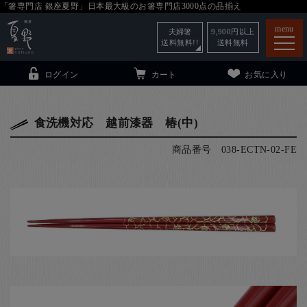
「箸専門店 銀座夏野」日本最大級のお箸専門店3000点の品揃え
menu
夫婦箸
9,900
円以上
送料無料!!
送料無料
ログイン
カート
お気に入り
食洗機対応 越前漆器 椿(中)
商品番号
038-ECTN-02-FE
箸
（贈答用・自宅用）
子供和食器
（贈答用・自宅用）
銀座夏野・箸長
について
小夏
について
こども和食器
ご利用ガイド
法人・飲食店のお客様