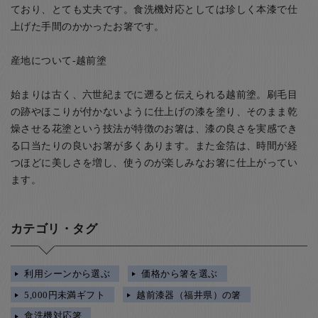
ており、とても丈夫です。食洗機対応としては珍しく本漆で仕
上げた手間のかかったお箸です。
産地について-越前塗
始まりは古く、六世紀までに遡ると伝えられる越前塗。刷毛目
の跡やほこりが付かないように仕上げの漆を塗り、そのまま乾
燥させる花塗という技法が特徴のお箸は、漆の良さを実感でき
る口当たりの良いお箸が多くあります。また金箔は、時間が経
つほどに美しさを増し、使うのが楽しみなお箸に仕上がってい
ます。
カテゴリ・タグ
利用シーンから選ぶ
価格から箸を選ぶ
5,000円未満ギフト
越前漆器（福井県）の箸
食洗機対応箸