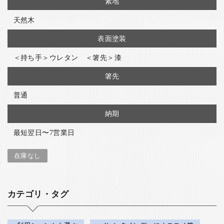
素地
天然木
表面塗装
＜持ち手＞ウレタン ＜箸先＞漆
箸先
普通
納期
最短翌日〜7営業日
在庫なし
カテゴリ・タグ