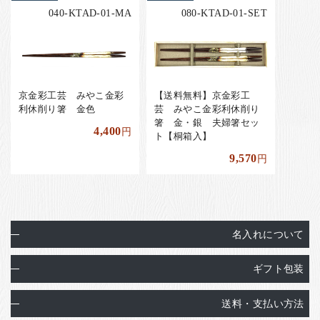
040-KTAD-01-MA
080-KTAD-01-SET
京金彩工芸 みやこ金彩
【送料無料】京金彩工
利休削り箸 金色
芸 みやこ金彩利休削り
箸 金・銀 夫婦箸セッ
4,400
円
ト【桐箱入】
9,570
円
名入れについて
ギフト包装
送料・支払い方法