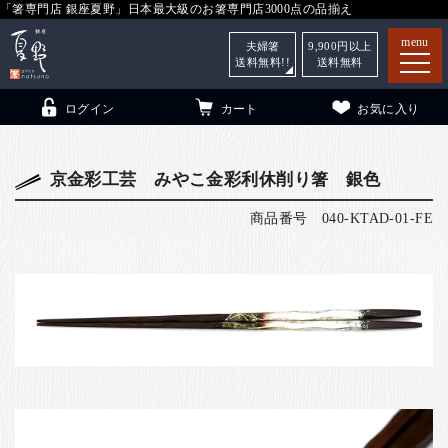
「箸専門店 銀座夏野」日本最大級のお箸専門店3000点の品揃え
menu
夫婦箸
9,900
円以上
送料無料!!
送料無料
ログイン
カート
お気に入り
京金彩工芸 みやこ金彩利休削り箸 銀色
商品番号
040-KTAD-01-FE
箸
（贈答用・自宅用）
子供和食器
（贈答用・自宅用）
銀座夏野・箸長
について
小夏
について
こども和食器
ご利用ガイド
法人・飲食店のお客様