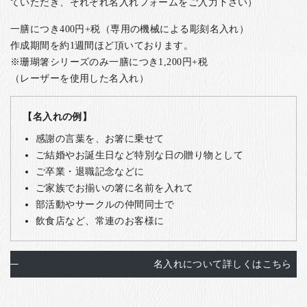
ていただき、それぞれ名入れフォームをご入力下さい）
一膳につき400円+税（専用の機械による彫刻名入れ）
作成期間を約1週間ほど頂いております。
※珊瑚箸シリーズのみ一膳につき1,200円+税
（レーザーを使用した名入れ）
【名入れの例】
感謝の言葉を、お箸に乗せて
ご結婚やお誕生日など特別な日の贈り物として
ご卒業・退職記念などに
ご家族でお揃いの箸に名前を入れて
部活動やサークルの仲間同士で
飲食店など、常連のお客様に
名入れについて詳しくはこちら