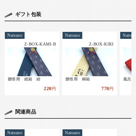
ギフト包装
Natsuno
Natsuno
Natsun
Z-BOX-KAMI-B
Z-BOX-KIRI
贈答用 紙箱 紺
贈答用 桐箱
風呂敷
220
770
円
円
関連商品
Natsuno
Natsuno