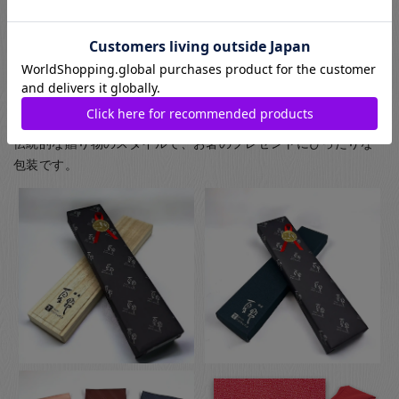
(お子様食器に関してはギフト用・ご自宅用問わず、紙箱(無料)
に入れてのお届けとなります(ギフト用はその上から包装紙にて
ラッピング)) お箸用の無料のラッピングは、箸袋に入れるタイ
プのものになります。
お箸用のギフトボックスをご注文いただいた方は、￥440-(税別)
でさらに風呂敷でのラッピングもご指定いただけます。日本の
伝統的な贈り物のスタイルで、お箸のプレゼントにぴったりな
包装です。