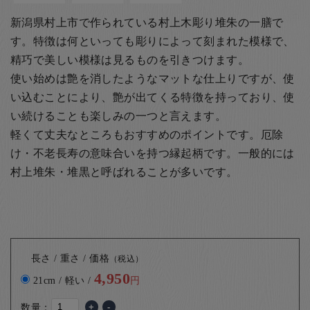
新潟県村上市で作られている村上木彫り堆朱の一膳で
す。特徴は何といっても彫りによって刻まれた模様で、
精巧で美しい模様は見るものを引きつけます。
使い始めは艶を消したようなマットな仕上りですが、使
い込むことにより、艶が出てくる特徴を持っており、使
い続けることも楽しみの一つと言えます。
軽くて丈夫なところもおすすめのポイントです。厄除
け・不老長寿の意味合いを持つ縁起柄です。
一般的には
村上堆朱・堆黒と呼ばれることが多いです。
長さ / 重さ / 価格
（税込）
4,950
21cm / 軽い /
円
数量：
+
-