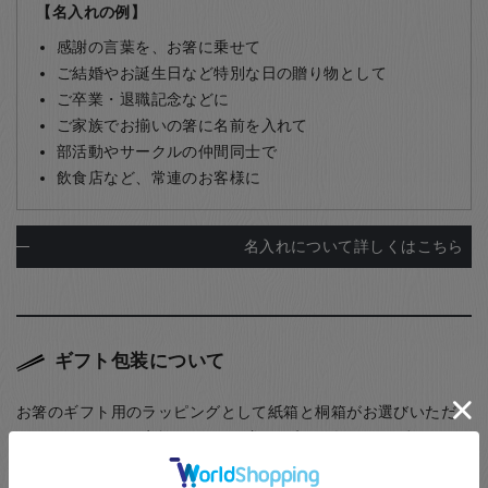
【名入れの例】
感謝の言葉を、お箸に乗せて
ご結婚やお誕生日など特別な日の贈り物として
ご卒業・退職記念などに
ご家族でお揃いの箸に名前を入れて
部活動やサークルの仲間同士で
飲食店など、常連のお客様に
名入れについて詳しくはこちら
ギフト包装について
お箸のギフト用のラッピングとして紙箱と桐箱がお選びいただ
けます。また、ご家族用として5膳まで入る紙箱もご用意してお
ります。