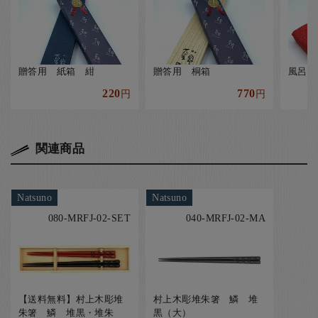
贈答用 紙箱 紺
贈答用 桐箱
風呂敷
220
770
円
円
関連商品
Natsuno
Natsuno
080-MRFJ-02-SET
040-MRFJ-02-MA
【送料無料】村上木彫堆
村上木彫堆朱箸 鱗 堆
朱箸 鱗 堆黒・堆朱
黒（大）