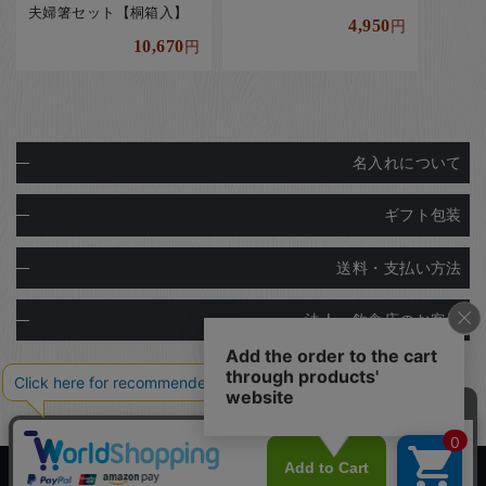
夫婦箸セット【桐箱入】
4,950
円
10,670
円
名入れについて
ギフト包装
送料・支払い方法
法人・飲食店のお客様
Copyright© Ginza Natsuno Co.,Ltd.