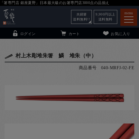
「箸専門店 銀座夏野」日本最大級のお箸専門店3000点の品揃え
menu
夫婦箸
9,900
円以上
送料無料!!
送料無料
ログイン
カート
お気に入り
村上木彫堆朱箸 鱗 堆朱（中）
商品番号
040-MRFJ-02-FE
箸
（贈答用・自宅用）
子供和食器
（贈答用・自宅用）
銀座夏野・箸長
について
小夏
について
こども和食器
ご利用ガイド
法人・飲食店のお客様