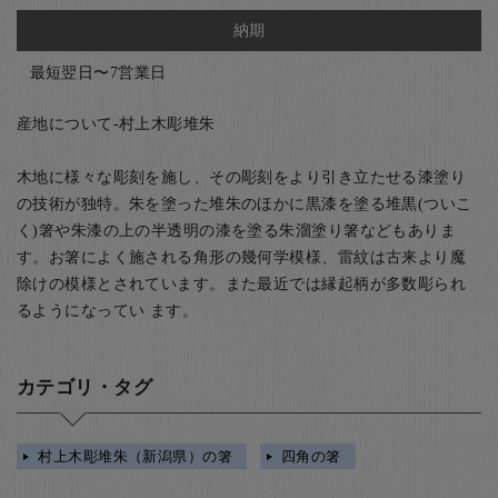
納期
最短翌日〜7営業日
産地について-村上木彫堆朱
木地に様々な彫刻を施し、その彫刻をより引き立たせる漆塗り
の技術が独特。朱を塗った堆朱のほかに黒漆を塗る堆黒(ついこ
く)箸や朱漆の上の半透明の漆を塗る朱溜塗り箸などもありま
す。お箸によく施される角形の幾何学模様、雷紋は古来より魔
除けの模様とされています。また最近では縁起柄が多数彫られ
るようになってい ます。
カテゴリ・タグ
村上木彫堆朱（新潟県）の箸
四角の箸