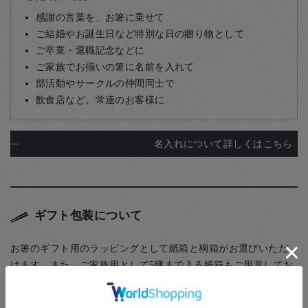
感謝の言葉を、お箸に乗せて
ご結婚やお誕生日など特別な日の贈り物として
ご卒業・退職記念などに
ご家族でお揃いの箸に名前を入れて
部活動やサークルの仲間同士で
飲食店など、常連のお客様に
名入れについて詳しくはこちら
ギフト包装について
お箸のギフト用のラッピングとして紙箱と桐箱がお選びいただ
けます。また、ご家族用として5膳まで入る紙箱もご用意してお
ります。
(お子様食器に関してはギフト用・ご自宅用問わず、紙箱(無料)