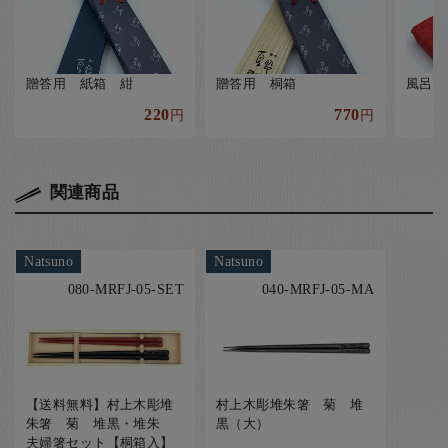
贈答用 紙箱 紺
贈答用 桐箱
風呂敷
220
770
円
円
関連商品
Natsuno
Natsuno
080-MRFJ-05-SET
040-MRFJ-05-MA
【送料無料】村上木彫堆
村上木彫堆朱箸 菊 堆
朱箸 菊 堆黒・堆朱
黒（大）
夫婦箸セット【桐箱入】