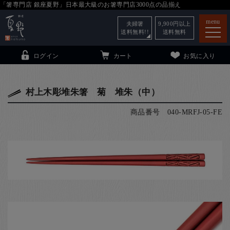
「箸専門店 銀座夏野」日本最大級のお箸専門店3000点の品揃え
menu
夫婦箸
9,900
円以上
送料無料!!
送料無料
ログイン
カート
お気に入り
村上木彫堆朱箸 菊 堆朱（中）
商品番号
040-MRFJ-05-FE
箸
（贈答用・自宅用）
子供和食器
（贈答用・自宅用）
銀座夏野・箸長
について
小夏
について
こども和食器
ご利用ガイド
法人・飲食店のお客様