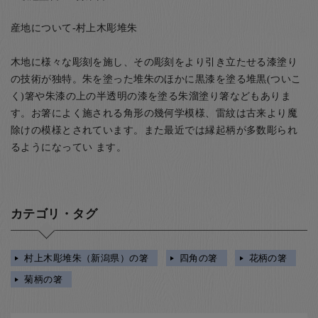
産地について-村上木彫堆朱
木地に様々な彫刻を施し、その彫刻をより引き立たせる漆塗り
の技術が独特。朱を塗った堆朱のほかに黒漆を塗る堆黒(ついこ
く)箸や朱漆の上の半透明の漆を塗る朱溜塗り箸などもありま
す。お箸によく施される角形の幾何学模様、雷紋は古来より魔
除けの模様とされています。また最近では縁起柄が多数彫られ
るようになってい ます。
カテゴリ・タグ
村上木彫堆朱（新潟県）の箸
四角の箸
花柄の箸
菊柄の箸