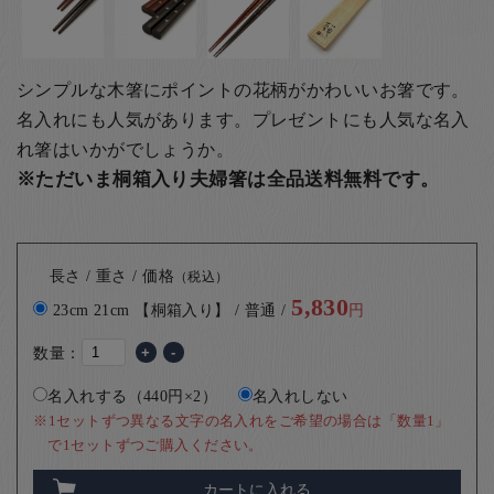
シンプルな木箸にポイントの花柄がかわいいお箸です。
名入れにも人気があります。
プレゼントにも人気な名入
れ箸はいかがでしょうか。
※ただいま桐箱入り夫婦箸は全品送料無料です。
長さ / 重さ / 価格
（税込）
5,830
23cm 21cm 【桐箱入り】 / 普通 /
円
数量：
+
-
名入れする（440円×2）
名入れしない
※1セットずつ異なる文字の名入れをご希望の場合は「数量1」
で1セットずつご購入ください。
カートに入れる