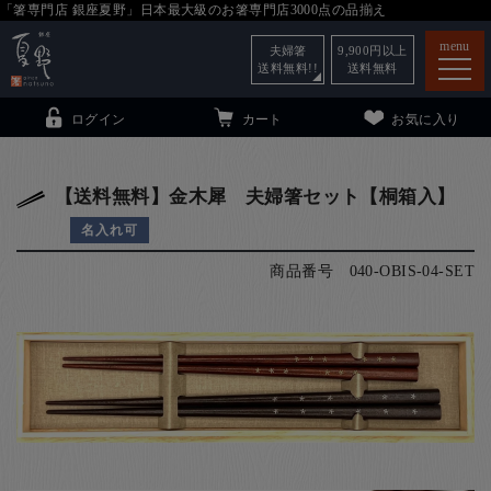
「箸専門店 銀座夏野」日本最大級のお箸専門店3000点の品揃え
menu
夫婦箸
9,900
円以上
送料無料!!
送料無料
ログイン
カート
お気に入り
【送料無料】金木犀 夫婦箸セット【桐箱入】
名入れ可
箸
（贈答用・自宅用）
商品番号
040-OBIS-04-SET
子供和食器
（贈答用・自宅用）
銀座夏野・箸長
について
小夏
について
こども和食器
ご利用ガイド
法人・飲食店のお客様