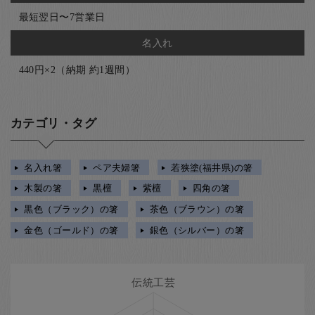
最短翌日〜7営業日
名入れ
440円×2（納期 約1週間）
カテゴリ・タグ
名入れ箸
ペア夫婦箸
若狭塗(福井県)の箸
木製の箸
黒檀
紫檀
四角の箸
黒色（ブラック）の箸
茶色（ブラウン）の箸
金色（ゴールド）の箸
銀色（シルバー）の箸