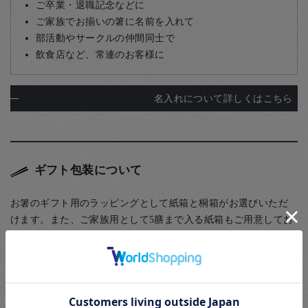
ご卒業・退職記念などに
ご家族でお揃いの箸に名前を入れて
部活動やサークルの仲間同士で
飲食店など、常連のお客様に
名入れについて詳しくはこちら
ギフト包装について
お箸のギフト用のラッピングとして紙箱と桐箱がお選びいただ
けます。また、ご家族用として5膳まで入る紙箱もご用意してお
ります。
(お子様食器に関してはギフト用・ご自宅用問わず、紙箱(無料)
に入れてのお届けとなります(ギフト用はその上から包装紙にて
ラッピング)) お箸用の無料のラッピングは、箸袋に入れるタイ
プのものになります。