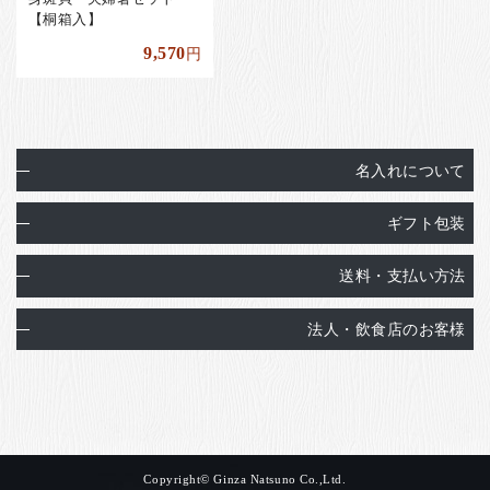
【桐箱入】
9,570
円
名入れについて
ギフト包装
送料・支払い方法
法人・飲食店のお客様
Copyright© Ginza Natsuno Co.,Ltd.