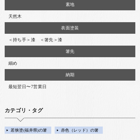
素地
天然木
表面塗装
＜持ち手＞漆 ＜箸先＞漆
箸先
細め
納期
最短翌日〜7営業日
カテゴリ・タグ
若狭塗(福井県)の箸
赤色（レッド）の箸