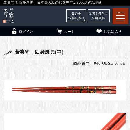
「箸専門店 銀座夏野」日本最大級のお箸専門店3000点の品揃え
menu
夫婦箸
9,900
円以上
送料無料!!
送料無料
ログイン
カート
お気に入り
若狭箸 細身斑貝(中)
商品番号
040-OBSL-01-FE
箸
（贈答用・自宅用）
子供和食器
（贈答用・自宅用）
銀座夏野・箸長
について
小夏
について
こども和食器
ご利用ガイド
法人・飲食店のお客様