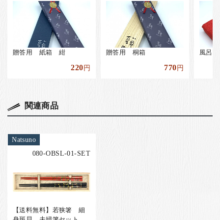
贈答用 紙箱 紺
贈答用 桐箱
風呂敷
220
770
円
円
関連商品
Natsuno
080-OBSL-01-SET
【送料無料】若狭箸 細
身斑貝 夫婦箸セット