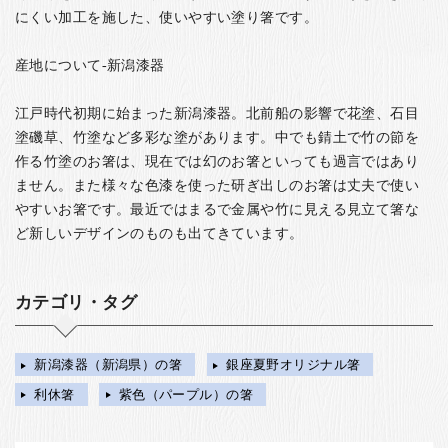
にくい加工を施した、使いやすい塗り箸です。
産地について-新潟漆器
江戸時代初期に始まった新潟漆器。北前船の影響で花塗、石目
塗磯草、竹塗など多彩な塗があります。中でも錆土で竹の節を
作る竹塗のお箸は、現在では幻のお箸といっても過言ではあり
ません。また様々な色漆を使った研ぎ出しのお箸は丈夫で使い
やすいお箸です。最近ではまるで金属や竹に見える見立て箸な
ど新しいデザインのものも出てきています。
カテゴリ・タグ
新潟漆器（新潟県）の箸
銀座夏野オリジナル箸
利休箸
紫色（パープル）の箸