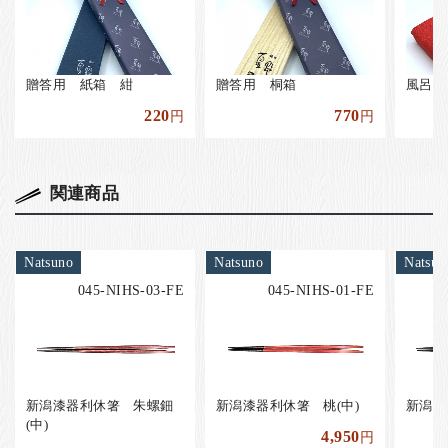
贈答用 紙箱 紺
贈答用 桐箱
風呂敷
220
770
円
円
関連商品
Natsuno
Natsuno
Natsun
045-NIHS-03-FE
045-NIHS-01-FE
新潟漆器利休箸 朱螺鈿
新潟漆器利休箸 桃(中)
新潟漆
(中)
4,950
円