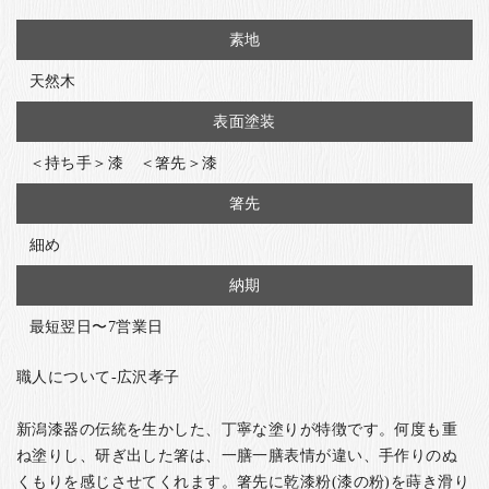
素地
天然木
表面塗装
＜持ち手＞漆 ＜箸先＞漆
箸先
細め
納期
最短翌日〜7営業日
職人について-広沢孝子
新潟漆器の伝統を生かした、丁寧な塗りが特徴です。何度も重
ね塗りし、研ぎ出した箸は、一膳一膳表情が違い、手作りのぬ
くもりを感じさせてくれます。箸先に乾漆粉(漆の粉)を蒔き滑り