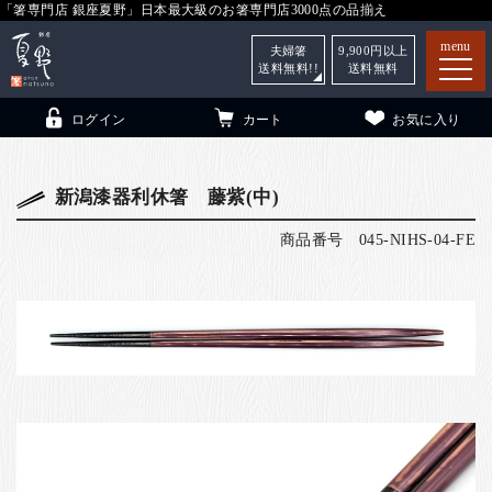
「箸専門店 銀座夏野」日本最大級のお箸専門店3000点の品揃え
menu
夫婦箸
9,900
円以上
送料無料!!
送料無料
ログイン
カート
お気に入り
新潟漆器利休箸 藤紫(中)
商品番号
045-NIHS-04-FE
箸
（贈答用・自宅用）
子供和食器
（贈答用・自宅用）
銀座夏野・箸長
について
小夏
について
こども和食器
ご利用ガイド
法人・飲食店のお客様