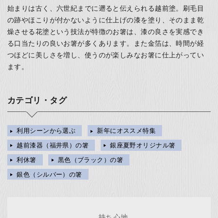
始まりは古く、六世紀までに遡ると伝えられる越前塗。刷毛目
の跡やほこりが付かないように仕上げの漆を塗り、そのまま乾
燥させる花塗という技法が特徴のお箸は、漆の良さを実感でき
る口当たりの良いお箸が多くあります。また金箔は、時間が経
つほどに美しさを増し、使うのが楽しみなお箸に仕上がってい
ます。
カテゴリ・タグ
利用シーンから選ぶ
新年にオススメ特集
越前漆器（福井県）の箸
銀座夏野オリジナル箸
利休箸
黒色（ブラック）の箸
銀色（シルバー）の箸