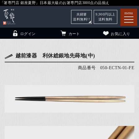
「箸専門店 銀座夏野」日本最大級のお箸専門店3000点の品揃え
menu
夫婦箸
9,900
円以上
送料無料!!
送料無料
ログイン
カート
お気に入り
越前漆器 利休総銀地先蒔地(中)
商品番号
050-ECTN-01-FE
箸
（贈答用・自宅用）
子供和食器
（贈答用・自宅用）
銀座夏野・箸長
について
小夏
について
こども和食器
ご利用ガイド
法人・飲食店のお客様