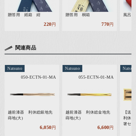
贈答用 紙箱 紺
贈答用 桐箱
風呂敷
220
770
円
円
関連商品
Natsuno
Natsuno
Natsun
050-ECTN-01-MA
055-ECTN-01-MA
越前漆器 利休総銀地先
越前漆器 利休総金地先
【送
蒔地(大)
蒔地(大)
利休総
箸セッ
6,050
6,600
円
円