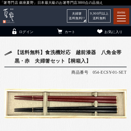
「箸専門店 銀座夏野」日本最大級のお箸専門店3000点の品揃え
menu
夫婦箸
9,900
円以上
送料無料!!
送料無料
ログイン
カート
お気に入り
【送料無料】食洗機対応 越前漆器 八角金帯
黒・赤 夫婦箸セット【桐箱入】
箸
（贈答用・自宅用）
商品番号
054-ECSY-01-SET
子供和食器
（贈答用・自宅用）
銀座夏野・箸長
について
小夏
について
こども和食器
ご利用ガイド
法人・飲食店のお客様