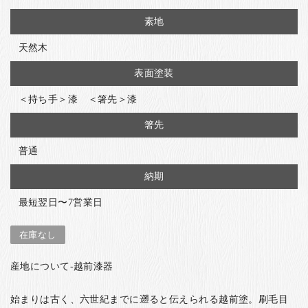
素地
天然木
表面塗装
＜持ち手＞漆 ＜箸先＞漆
箸先
普通
納期
最短翌日〜7営業日
在庫なし
産地について-越前漆器
始まりは古く、六世紀までに遡ると伝えられる越前塗。刷毛目