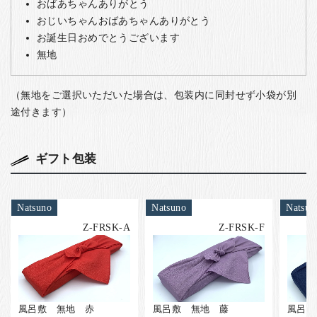
おばあちゃんありがとう
おじいちゃんおばあちゃんありがとう
お誕生日おめでとうございます
無地
（無地をご選択いただいた場合は、包装内に同封せず小袋が別
途付きます）
ギフト包装
Natsuno
Natsuno
Natsun
Z-FRSK-A
Z-FRSK-F
風呂敷 無地 赤
風呂敷 無地 藤
風呂敷