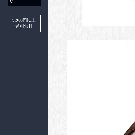
り
9,900
円以上
送料無料