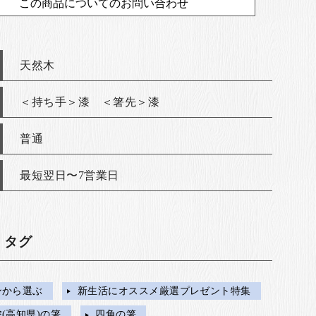
この商品についてのお問い合わせ
天然木
＜持ち手＞漆 ＜箸先＞漆
普通
最短翌日〜7営業日
・タグ
ンから選ぶ
新生活にオススメ厳選プレゼント特集
(高知県)の箸
四角の箸