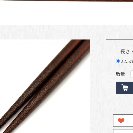
長さ /
22.5
数量：