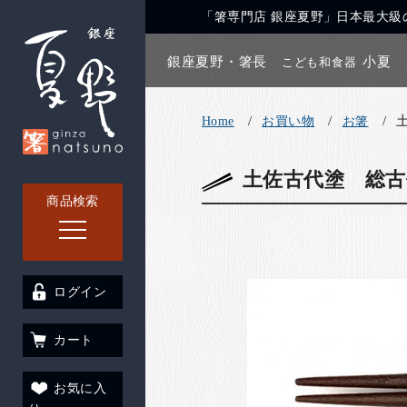
「箸専門店 銀座夏野」日本最大級の
銀座夏野・箸長
小夏
こども和食器
Home
お買い物
お箸
土佐古代塗 総古
商品検索
ログイン
カート
お気に入