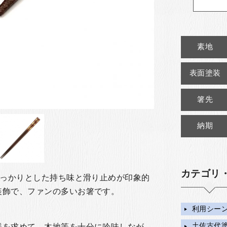
素地
表面塗装
箸先
納期
カテゴリ
しっかりとした持ち味と滑り止めが印象的
装飾で、ファンの多いお箸です。
利用シー
土佐古代塗
様を求めて、木地等を十分に吟味しなが