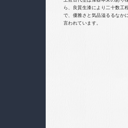
ら、良質生漆により二十数工
で、優雅さと気品溢るるなか
言われています。