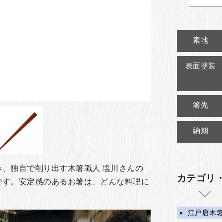
素地
表面塗装
箸先
納期
、独自で削り出す木箸職人 塩川さんの
カテゴリ
です。安定感のあるお箸は、どんな料理に
江戸唐木箸