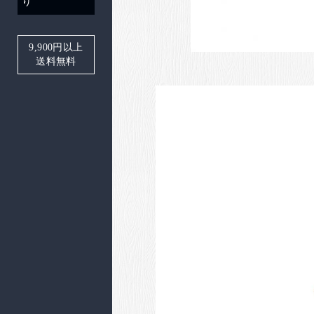
り
9,900
円以上
送料無料