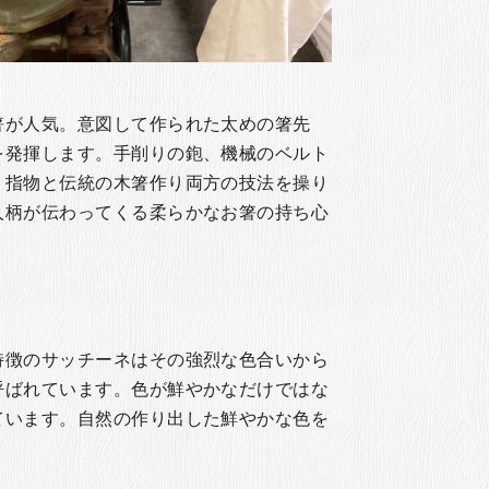
箸が人気。意図して作られた太めの箸先
を発揮します。手削りの鉋、機械のベルト
、指物と伝統の木箸作り両方の技法を操り
人柄が伝わってくる柔らかなお箸の持ち心
特徴のサッチーネはその強烈な色合いから
呼ばれています。色が鮮やかなだけではな
ています。自然の作り出した鮮やかな色を