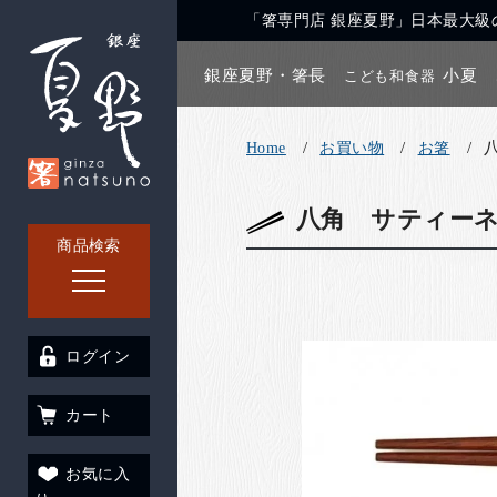
「箸専門店 銀座夏野」日本最大級の
銀座夏野・箸長
小夏
こども和食器
Home
お買い物
お箸
八角 サティーネ(
商品検索
ログイン
カート
お気に入