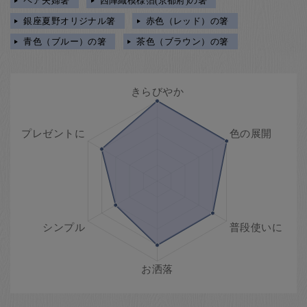
ペア夫婦箸
西陣織模様箔(京都府)の箸
銀座夏野オリジナル箸
赤色（レッド）の箸
青色（ブルー）の箸
茶色（ブラウン）の箸