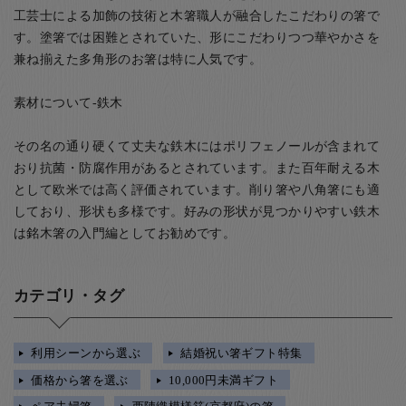
工芸士による加飾の技術と木箸職人が融合したこだわりの箸で
す。塗箸では困難とされていた、形にこだわりつつ華やかさを
兼ね揃えた多角形のお箸は特に人気です。
素材について-鉄木
その名の通り硬くて丈夫な鉄木にはポリフェノールが含まれて
おり抗菌・防腐作用があるとされています。また百年耐える木
として欧米では高く評価されています。削り箸や八角箸にも適
しており、形状も多様です。好みの形状が見つかりやすい鉄木
は銘木箸の入門編としてお勧めです。
カテゴリ・タグ
利用シーンから選ぶ
結婚祝い箸ギフト特集
価格から箸を選ぶ
10,000円未満ギフト