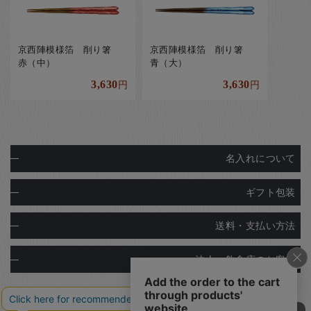
京西陣模様箔 削り箸
京西陣模様箔 削り箸
赤（中）
青（大）
3,630
3,630
円
円
名入れについて
ギフト包装
送料・支払い方法
法人・飲食店のお客様