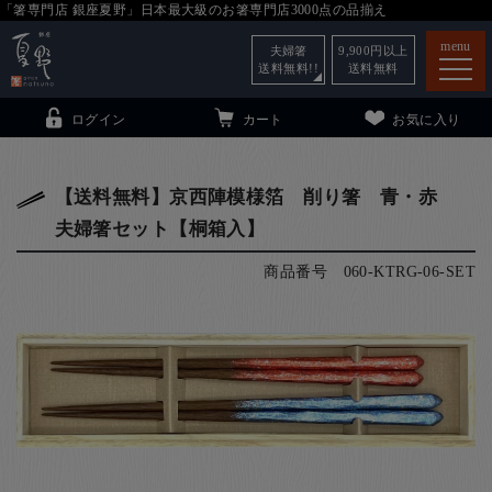
「箸専門店 銀座夏野」日本最大級のお箸専門店3000点の品揃え
menu
夫婦箸
9,900
円以上
送料無料!!
送料無料
ログイン
カート
お気に入り
【送料無料】京西陣模様箔 削り箸 青・赤
夫婦箸セット【桐箱入】
箸
（贈答用・自宅用）
商品番号
060-KTRG-06-SET
子供和食器
（贈答用・自宅用）
銀座夏野・箸長
について
小夏
について
こども和食器
ご利用ガイド
法人・飲食店のお客様