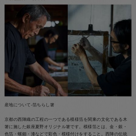
産地について-箔ちらし箸
京都の西陣織の工程の一つである模様箔を関東の文化である木
箸に施した銀座夏野オリジナル箸です。模様箔とは、金・銀・
色箔・螺鈿・漆などで彩色・模様付けをすること。西陣の伝統