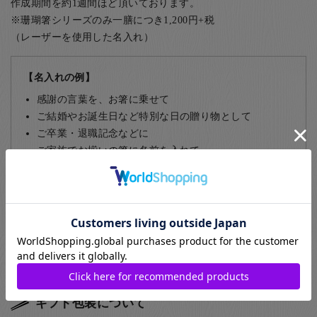
作成期間を約1週間ほど頂いております。
※珊瑚箸シリーズのみ一膳につき1,200円+税
（レーザーを使用した名入れ）
【名入れの例】
感謝の言葉を、お箸に乗せて
ご結婚やお誕生日など特別な日の贈り物として
ご卒業・退職記念などに
ご家族でお揃いの箸に名前を入れて
部活動やサークルの仲間同士で
飲食店など、常連のお客様に
名入れについて詳しくはこちら
ギフト包装について