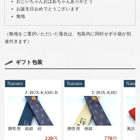
おじいちゃんおばあちゃんありがとう
お誕生日おめでとうございます
無地
（無地をご選択いただいた場合は、包装内に同封せず小袋が別
途付きます）
ギフト包装
Natsuno
Natsuno
Natsun
Z-BOX-KAMI-B
Z-BOX-KIRI
贈答用 紙箱 紺
贈答用 桐箱
風呂敷
220
770
円
円