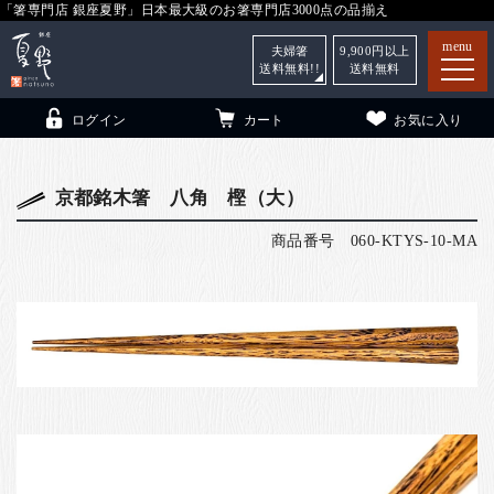
「箸専門店 銀座夏野」日本最大級のお箸専門店3000点の品揃え
menu
夫婦箸
9,900
円以上
送料無料!!
送料無料
ログイン
カート
お気に入り
京都銘木箸 八角 樫（大）
商品番号
060-KTYS-10-MA
箸
（贈答用・自宅用）
子供和食器
（贈答用・自宅用）
銀座夏野・箸長
について
小夏
について
こども和食器
ご利用ガイド
法人・飲食店のお客様