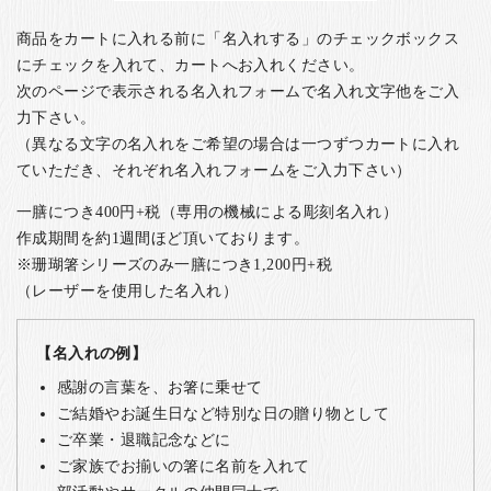
商品をカートに入れる前に「名入れする」のチェックボックス
にチェックを入れて、カートへお入れください。
次のページで表示される名入れフォームで名入れ文字他をご入
力下さい。
（異なる文字の名入れをご希望の場合は一つずつカートに入れ
ていただき、それぞれ名入れフォームをご入力下さい）
一膳につき400円+税（専用の機械による彫刻名入れ）
作成期間を約1週間ほど頂いております。
※珊瑚箸シリーズのみ一膳につき1,200円+税
（レーザーを使用した名入れ）
【名入れの例】
感謝の言葉を、お箸に乗せて
ご結婚やお誕生日など特別な日の贈り物として
ご卒業・退職記念などに
ご家族でお揃いの箸に名前を入れて