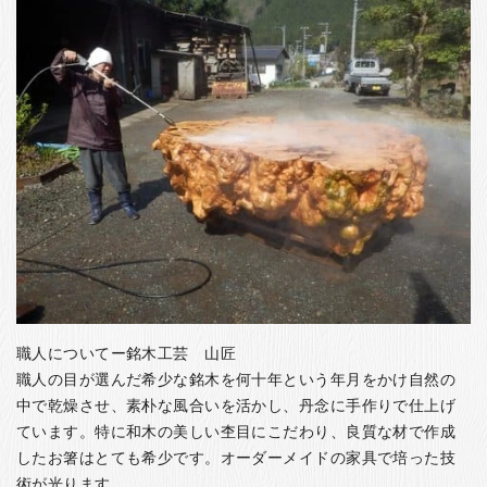
職人についてー銘木工芸 山匠
職人の目が選んだ希少な銘木を何十年という年月をかけ自然の
中で乾燥させ、素朴な風合いを活かし、丹念に手作りで仕上げ
ています。特に和木の美しい杢目にこだわり、良質な材で作成
したお箸はとても希少です。オーダーメイドの家具で培った技
術が光ります。