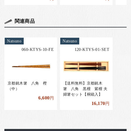
関連商品
Natsuno
Natsuno
060-KTYS-10-FE
120-KTYS-01-SET
京都銘木箸 八角 樫
【送料無料】京都銘木
（中）
箸 八角 黒檀 紫檀 夫
婦箸セット【桐箱入】
6,600
円
16,170
円