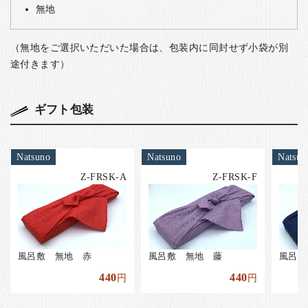
無地
（無地をご選択いただいた場合は、包装内に同封せず小袋が別
途付きます）
ギフト包装
Natsuno
Natsuno
Natsun
Z-FRSK-A
Z-FRSK-F
風呂敷 無地 赤
風呂敷 無地 藤
風呂敷
440
440
円
円