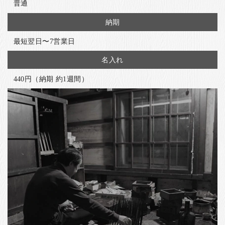
普通
納期
最短翌日〜7営業日
名入れ
440円（納期 約1週間）