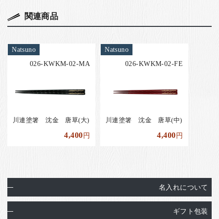
関連商品
Natsuno
Natsuno
026-KWKM-02-MA
026-KWKM-02-FE
川連塗箸 沈金 唐草(大)
川連塗箸 沈金 唐草(中)
4,400
4,400
円
円
名入れについて
ギフト包装