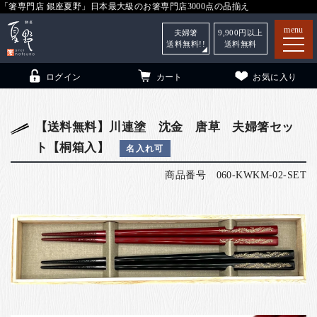
「箸専門店 銀座夏野」日本最大級のお箸専門店3000点の品揃え
menu
夫婦箸
9,900
円以上
送料無料!!
送料無料
ログイン
カート
お気に入り
【送料無料】川連塗 沈金 唐草 夫婦箸セッ
ト【桐箱入】
名入れ可
箸
（贈答用・自宅用）
商品番号
060-KWKM-02-SET
子供和食器
（贈答用・自宅用）
銀座夏野・箸長
について
小夏
について
こども和食器
ご利用ガイド
法人・飲食店のお客様