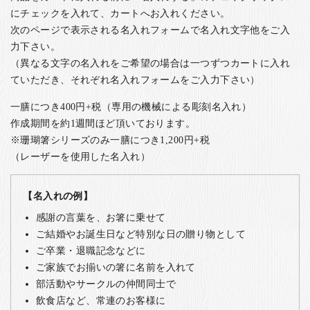
にチェックを入れて、カートへお入れください。
次のページで表示される名入れフォームで名入れ文字他をご入
力下さい。
（異なる文字の名入れをご希望の場合は一つずつカートに入れ
ていただき、それぞれ名入れフォームをご入力下さい）
一膳につき400円+税（専用の機械による彫刻名入れ）
作成期間を約1週間ほど頂いております。
※珊瑚箸シリーズのみ一膳につき1,200円+税
（レーザーを使用した名入れ）
【名入れの例】
感謝の言葉を、お箸に乗せて
ご結婚やお誕生日など特別な日の贈り物として
ご卒業・退職記念などに
ご家族でお揃いの箸に名前を入れて
部活動やサークルの仲間同士で
飲食店など、常連のお客様に