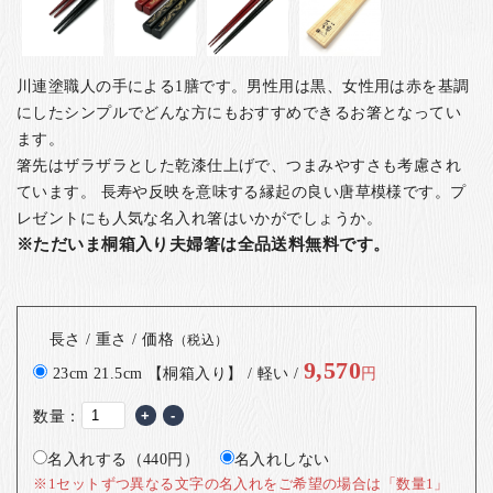
川連塗職人の手による1膳です。男性用は黒、女性用は赤を基調
にしたシンプルでどんな方にもおすすめできるお箸となってい
ます。
箸先はザラザラとした乾漆仕上げで、つまみやすさも考慮され
ています。 長寿や反映を意味する縁起の良い唐草模様です。
プ
レゼントにも人気な名入れ箸はいかがでしょうか。
※ただいま桐箱入り夫婦箸は全品送料無料です。
長さ / 重さ / 価格
（税込）
9,570
23cm 21.5cm 【桐箱入り】 / 軽い /
円
数量：
+
-
名入れする（440円）
名入れしない
※1セットずつ異なる文字の名入れをご希望の場合は「数量1」