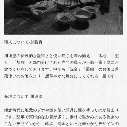
職人について-加藤實
川連塗の伝統的な堅牢さと使い易さを兼ね揃え、「木地」「塗
り」「加飾」と部門分けされた専門の職人が一膳一膳丁寧にお
箸づくりをしております。中でも「沈金」「蒔絵」のお箸は普
段使いのお箸をより一層華やかな気分にしてくれる一膳です。
産地について-川連塗
鎌倉時代に地元のブナや漆を使い武具に漆を塗ったのが始まり
です。堅牢で実用的なお箸が多く、素朴で温かみのある飽きの
こないデザインから、蒔絵、沈金といった華やかなデザインの