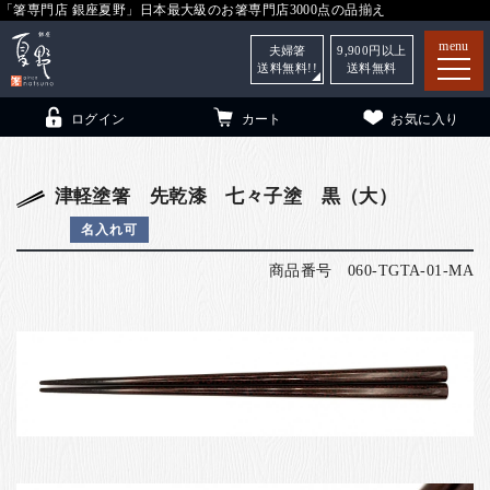
「箸専門店 銀座夏野」日本最大級のお箸専門店3000点の品揃え
menu
夫婦箸
9,900
円以上
送料無料!!
送料無料
ログイン
カート
お気に入り
津軽塗箸 先乾漆 七々子塗 黒（大）
名入れ可
箸
（贈答用・自宅用）
商品番号
060-TGTA-01-MA
子供和食器
（贈答用・自宅用）
銀座夏野・箸長
について
小夏
について
こども和食器
ご利用ガイド
法人・飲食店のお客様