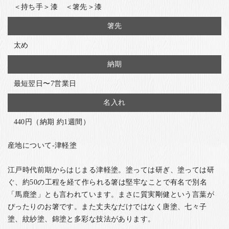
＜持ち手＞漆 ＜箸先＞漆
箸先
太め
納期
最短翌日〜7営業日
名入れ
440円（納期 約1週間）
産地について-津軽塗
江戸時代前期からはじまる津軽塗。塗っては研ぎ、塗っては研
ぐ、約50の工程を経て作られる箸は堅牢なことで有名で別名
「馬鹿塗」とも言われています。まさに質実剛健という言葉が
ぴったりのお箸です。また丈夫なだけではなく唐塗、七々子
塗、紋紗塗、錦塗と多彩な技法があります。