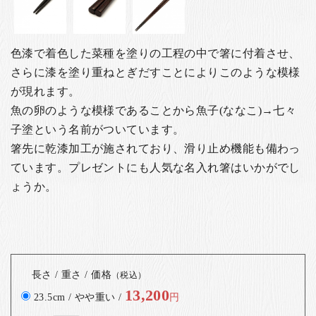
色漆で着色した菜種を塗りの工程の中で箸に付着させ、
さらに漆を塗り重ねとぎだすことによりこのような模様
が現れます。
魚の卵のような模様であることから魚子(ななこ)→七々
子塗という名前がついています。
箸先に乾漆加工が施されており、滑り止め機能も備わっ
ています。
プレゼントにも人気な名入れ箸はいかがでし
ょうか。
長さ / 重さ / 価格
（税込）
13,200
23.5cm / やや重い /
円