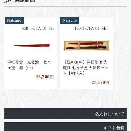
関連商品
Natsuno
Natsuno
060-TGTA-01-FE
120-TGTA-01-SET
津軽塗箸 先乾漆 七々
【送料無料】津軽塗箸 先
子塗 赤（中）
乾漆 七々子塗 夫婦箸セッ
ト【桐箱入】
13,200
円
27,170
円
名入れについて
ギフト包装