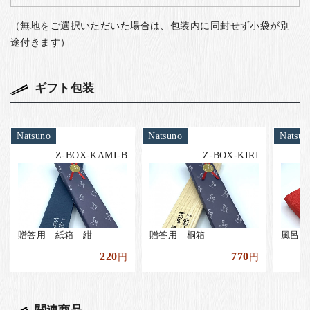
（無地をご選択いただいた場合は、包装内に同封せず小袋が別
途付きます）
ギフト包装
Natsuno
Natsuno
Natsun
Z-BOX-KAMI-B
Z-BOX-KIRI
贈答用 紙箱 紺
贈答用 桐箱
風呂敷
220
770
円
円