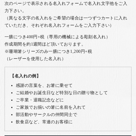
次のページで表示される名入れフォームで名入れ文字他をご入
力下さい。
（異なる文字の名入れをご希望の場合は一つずつカートに入れ
ていただき、それぞれ名入れフォームをご入力下さい）
一膳につき400円+税（専用の機械による彫刻名入れ）
作成期間を約1週間ほど頂いております。
※珊瑚箸シリーズのみ一膳につき1,200円+税
（レーザーを使用した名入れ）
【名入れの例】
感謝の言葉を、お箸に乗せて
ご結婚やお誕生日など特別な日の贈り物として
ご卒業・退職記念などに
ご家族でお揃いの箸に名前を入れて
部活動やサークルの仲間同士で
飲食店など、常連のお客様に