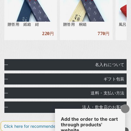
贈答用 紙箱 紺
贈答用 桐箱
風呂敷
220
770
円
円
名入れについて
ギフト包装
送料・支払い方法
法人・飲食店のお客様