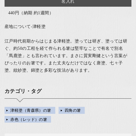
名入れ
440円（納期 約1週間）
産地について-津軽塗
江戸時代前期からはじまる津軽塗。塗っては研ぎ、塗っては研
ぐ、約50の工程を経て作られる箸は堅牢なことで有名で別名
「馬鹿塗」とも言われています。まさに質実剛健という言葉が
ぴったりのお箸です。また丈夫なだけではなく唐塗、七々子
塗、紋紗塗、錦塗と多彩な技法があります。
カテゴリ・タグ
津軽塗（青森県）の箸
四角の箸
赤色（レッド）の箸