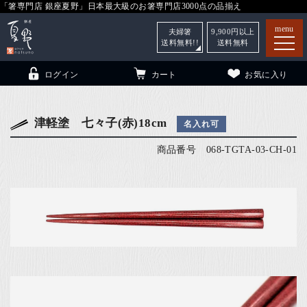
「箸専門店 銀座夏野」日本最大級のお箸専門店3000点の品揃え
menu
夫婦箸
9,900
円以上
送料無料!!
送料無料
ログイン
カート
お気に入り
津軽塗 七々子(赤)18cm
名入れ可
商品番号
068-TGTA-03-CH-01
箸
（贈答用・自宅用）
子供和食器
（贈答用・自宅用）
銀座夏野・箸長
について
小夏
について
こども和食器
ご利用ガイド
法人・飲食店のお客様