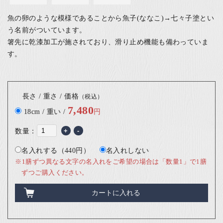
魚の卵のような模様であることから魚子(ななこ)→七々子塗とい
う名前がついています。
箸先に乾漆加工が施されており、滑り止め機能も備わっていま
す。
長さ / 重さ / 価格
（税込）
7,480
18cm / 重い /
円
数量：
+
-
名入れする（440円）
名入れしない
※1膳ずつ異なる文字の名入れをご希望の場合は「数量1」で1膳
ずつご購入ください。
カートに入れる