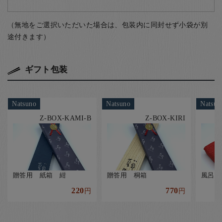
（無地をご選択いただいた場合は、包装内に同封せず小袋が別
途付きます）
ギフト包装
Natsuno
Natsuno
Natsun
Z-BOX-KAMI-B
Z-BOX-KIRI
贈答用 紙箱 紺
贈答用 桐箱
風呂敷
220
770
円
円