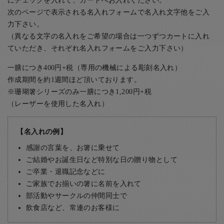
にチェックを入れて、カートへお入れください。
次のページで表示される名入れフォームで名入れ文字他をご入
力下さい。
（異なる文字の名入れをご希望の場合は一つずつカートに入れ
ていただき、それぞれ名入れフォームをご入力下さい）
一膳につき400円+税（専用の機械による彫刻名入れ）
作成期間を約1週間ほど頂いております。
※珊瑚箸シリーズのみ一膳につき1,200円+税
（レーザーを使用した名入れ）
【名入れの例】
感謝の言葉を、お箸に乗せて
ご結婚やお誕生日など特別な日の贈り物として
ご卒業・退職記念などに
ご家族でお揃いの箸に名前を入れて
部活動やサークルの仲間同士で
飲食店など、常連のお客様に