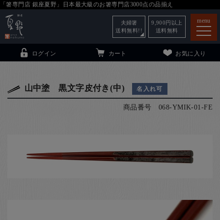
「箸専門店 銀座夏野」日本最大級のお箸専門店3000点の品揃え
menu
夫婦箸
9,900
円以上
送料無料!!
送料無料
ログイン
カート
お気に入り
山中塗 黒文字皮付き(中)
名入れ可
商品番号
068-YMIK-01-FE
箸
（贈答用・自宅用）
子供和食器
（贈答用・自宅用）
銀座夏野・箸長
について
小夏
について
こども和食器
ご利用ガイド
法人・飲食店のお客様