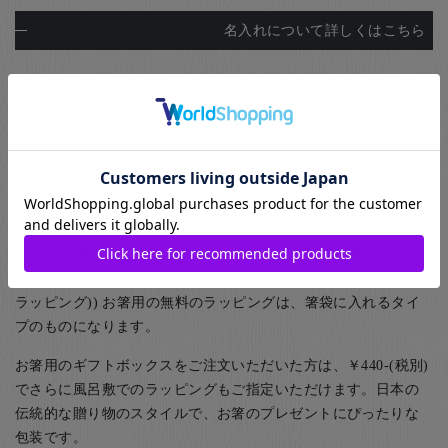
名入れについて詳しくはこちら
ギフト包装について
お箸のギフト用のラッピングとして紙箱と桐箱がお選びいただ
けます。また、ご家族用として5膳まで入る紙箱もご用意してお
ります。
(お子様食器に関してはギフト用・ご自宅用問わず、紙箱(無料)
に入れてのお届けとなります(ギフト用はその上から包装紙にて
ラッピング)) お箸用の無料のラッピングは、箸袋に入れるタイ
プのものになります。
お箸用のギフトボックスをご注文いただいた方は、￥440-(税別)
でさらに風呂敷でのラッピングもご指定いただけます。日本の
伝統的な贈り物のスタイルで、お箸のプレゼントにぴったりな
包装です。