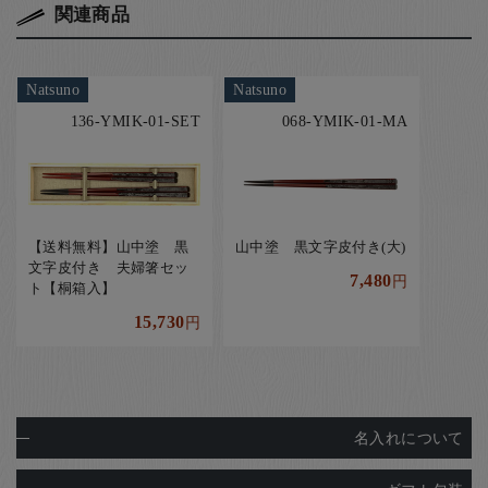
関連商品
Natsuno
Natsuno
136-YMIK-01-SET
068-YMIK-01-MA
【送料無料】山中塗 黒
山中塗 黒文字皮付き(大)
文字皮付き 夫婦箸セッ
7,480
円
ト【桐箱入】
15,730
円
名入れについて