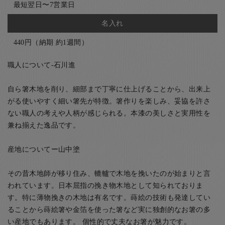
最短翌日〜7営業日
名入れ
440円（納期 約1週間）
職人について-石川進
自ら箸木地を削り、細部まで丁寧に仕上げることから、出来上
がる使いやすく細い箸先が特徴。箸作りを楽しみ、妥協を許さ
ない職人の考えや人柄が感じられる。本漆の美しさと実用性を
兼ね揃えた逸品です。
産地についてー山中塗
その昔木地師が移り住み、轆轤で木地を挽いたのが始まりと言
われています。日本屈指の挽き物木地として知られておりま
す。特に薄物挽きの木地は有名です。蒔絵の技術も発達してい
ることから蒔絵箸や金箔を使った箸など実に独創的なお箸の多
い産地でもあります。 個性的で丈夫なお箸が魅力です。