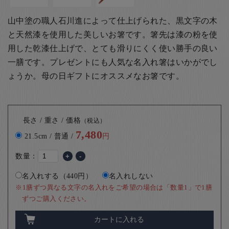
山中塗の職人石川進によって仕上げられた、黒文字の木
と天然漆を使用した美しいお箸です。箸先は漆の粉を使
用した乾漆仕上げで、とても滑りにくく使い勝手の良い
一膳です。
プレゼントにも人気な名入れ箸はいかがでし
ょうか。
母の日ギフトにオススメなお箸です。
長さ / 重さ / 価格
（税込）
7,480
21.5cm / 普通 /
円
数量：
+
-
名入れする（440円）
名入れしない
※1膳ずつ異なる文字の名入れをご希望の場合は「数量1」で1膳
ずつご購入ください。
カートに入れる