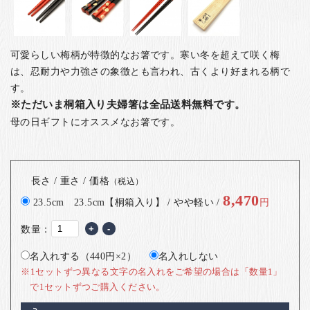
可愛らしい梅柄が特徴的なお箸です。寒い冬を超えて咲く梅
は、忍耐力や力強さの象徴とも言われ、古くより好まれる柄で
す。
※ただいま桐箱入り夫婦箸は全品送料無料です。
母の日ギフトにオススメなお箸です。
長さ / 重さ / 価格
（税込）
8,470
23.5cm 23.5cm【桐箱入り】 / やや軽い /
円
数量：
+
-
名入れする（440円×2）
名入れしない
※1セットずつ異なる文字の名入れをご希望の場合は「数量1」
で1セットずつご購入ください。