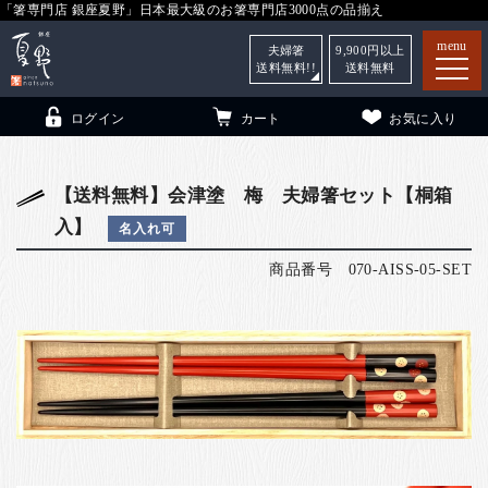
「箸専門店 銀座夏野」日本最大級のお箸専門店3000点の品揃え
menu
夫婦箸
9,900
円以上
送料無料!!
送料無料
ログイン
カート
お気に入り
【送料無料】会津塗 梅 夫婦箸セット【桐箱
入】
名入れ可
箸
（贈答用・自宅用）
商品番号
070-AISS-05-SET
子供和食器
（贈答用・自宅用）
銀座夏野・箸長
について
小夏
について
こども和食器
ご利用ガイド
法人・飲食店のお客様