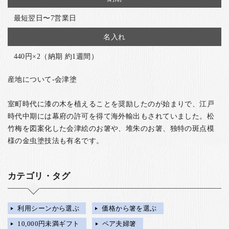
最短翌日〜7営業日
名入れ
440円×2（納期 約1週間）
産地について-会津塗
室町時代に漆の木を植えることを奨励したのが始まりで、江戸
時代中期には幕府の許可を得て海外輸出もされていました。松
竹梅を図案化した会津絵のお箸や、堆朱のお箸、独特の斑点模
様の金虫塗技法も有名です。
カテゴリ・タグ
利用シーンから選ぶ
価格から箸を選ぶ
10,000円未満ギフト
ペア夫婦箸