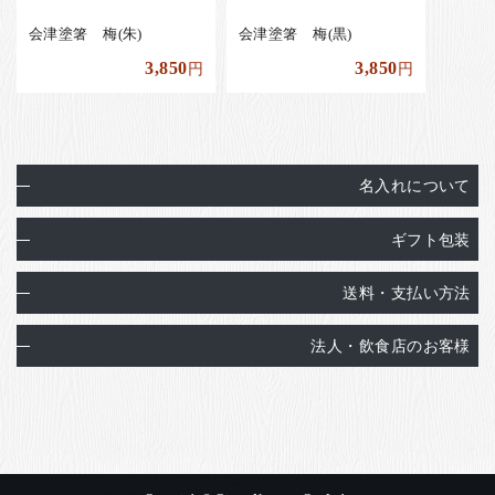
会津塗箸 梅(朱)
会津塗箸 梅(黒)
3,850
3,850
円
円
名入れについて
ギフト包装
送料・支払い方法
法人・飲食店のお客様