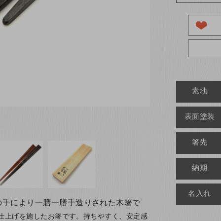
素地
表面塗装
箸先
納期
名入れ
の手により一膳一膳手造りされた木箸で
仕上げを施したお箸です。持ちやすく、安定感