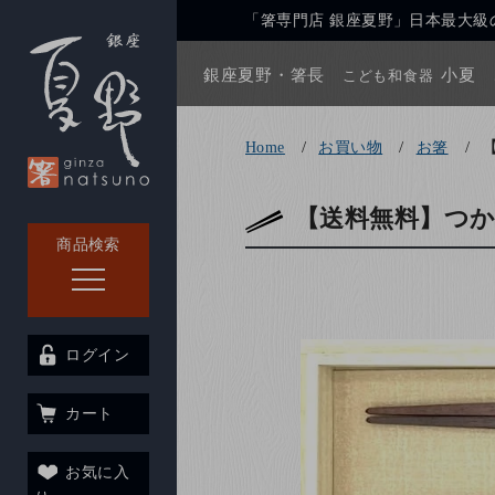
「箸専門店 銀座夏野」日本最大級の
銀座夏野・箸長
小夏
こども和食器
Home
お買い物
お箸
【送料無料】つ
商品検索
ログイン
カート
お気に入