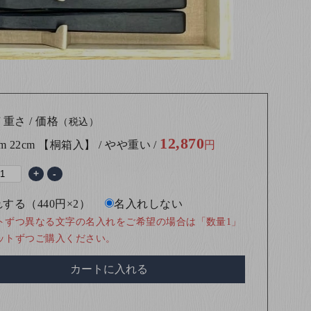
 重さ / 価格
（税込）
12,870
cm 22cm 【桐箱入】 / やや重い /
円
+
-
する（440円×2）
名入れしない
トずつ異なる文字の名入れをご希望の場合は「数量1」
ットずつご購入ください。
カートに入れる