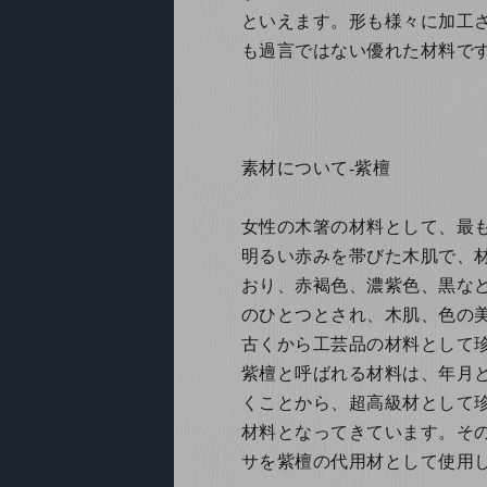
といえます。形も様々に加工
も過言ではない優れた材料で
素材について-紫檀
女性の木箸の材料として、最
明るい赤みを帯びた木肌で、
おり、赤褐色、濃紫色、黒な
のひとつとされ、木肌、色の
古くから工芸品の材料として
紫檀と呼ばれる材料は、年月
くことから、超高級材として
材料となってきています。そ
サを紫檀の代用材として使用