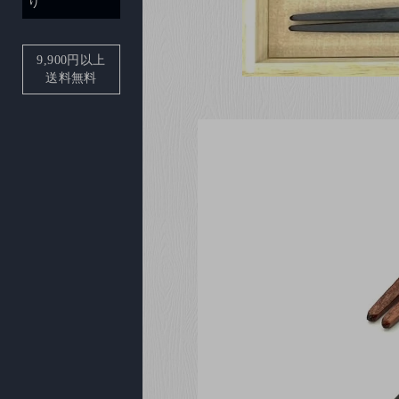
り
9,900
円以上
送料無料