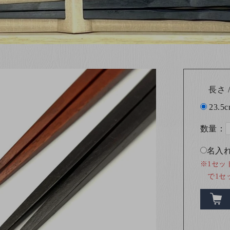
長さ /
23.5
数量：
名入れ
※1セッ
で1セ