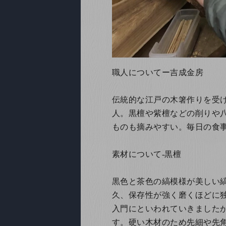
職人についてー吉成金房
伝統的な江戸の木箸作りを受
人。黒檀や紫檀などの削りや
ものも摘みやすい。毎日の食
素材について-黒檀
黒色と茶色の縞模様が美しい
久、保存性が強く磨くほどに
入門にといわれていきました
す。硬い木材のため先細や先