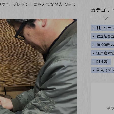
プレゼントにも人気な名入れ箸は
格です。
カテゴリ
利用シー
歓送迎会
10,000
江戸唐木箸
削り箸
茶色（ブ