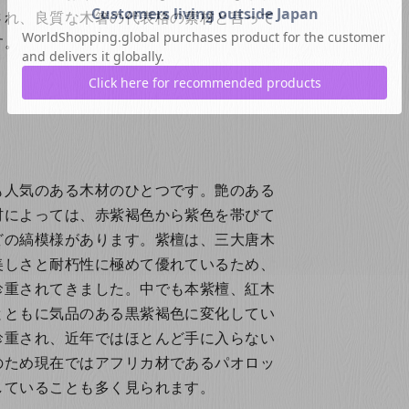
され、良質な木箸の代表格の素材と言って
す。
も人気のある木材のひとつです。艶のある
材によっては、赤紫褐色から紫色を帯びて
どの縞模様があります。紫檀は、三大唐木
美しさと耐朽性に極めて優れているため、
珍重されてきました。中でも本紫檀、紅木
とともに気品のある黒紫褐色に変化してい
珍重され、近年ではほとんど手に入らない
のため現在ではアフリカ材であるパオロッ
していることも多く見られます。