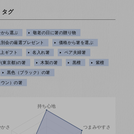
・タグ
ンから選ぶ
敬老の日に箸の贈り物
送別会の厳選プレゼント
価格から箸を選ぶ
円以上ギフト
名入れ箸
ペア夫婦箸
(東京都)の箸
木製の箸
黒檀
紫檀
黒色（ブラック）の箸
ラウン）の箸