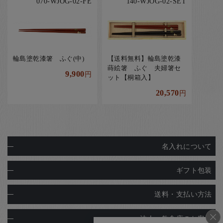
070-WJOG-02-FE
140-WJOG-02-SET
輪島塗乾漆箸 ふぐ(中)
【送料無料】輪島塗乾漆
蒔絵箸 ふぐ 夫婦箸セ
9,900
円
ット【桐箱入】
20,570
円
名入れについて
ギフト包装
送料・支払い方法
法人・飲食店のお客様