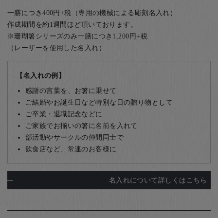
一膳につき400円+税（専用の機械による彫刻名入れ）
作成期間を約1週間ほど頂いております。
※珊瑚箸シリーズのみ一膳につき1,200円+税
（レーザーを使用した名入れ）
【名入れの例】
感謝の言葉を、お箸に乗せて
ご結婚やお誕生日など特別な日の贈り物として
ご卒業・退職記念などに
ご家族でお揃いの箸に名前を入れて
部活動やサークルの仲間同士で
飲食店など、常連のお客様に
名入れについて詳しくはこちら