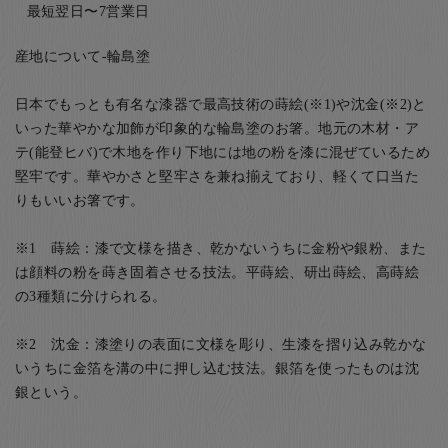
最短翌日〜7営業日
産地について-輪島塗
日本でもっとも有名な漆器で最高技術の蒔絵(※1)や沈金(※2)と
いった華やかな加飾が印象的な輪島塗のお箸。地元の木材・ア
テ(能登ヒバ)で木地を作り下地には地の粉を漆に混ぜているため
堅牢です。華やかさと堅牢さを兼ね揃えており、軽くて口当た
りもいいお箸です。
※1 蒔絵：漆で文様を描き、乾かないうちに金粉や銀粉、また
は顔料の粉を蒔き固着させる技法。平蒔絵、研出蒔絵、高蒔絵
の3種類に分けられる。
※2 沈金：漆塗りの表面に文様を彫り、生漆を摺り込み乾かな
いうちに金箔を溝の中に押し込む技法。銀箔を使ったものは沈
銀という。