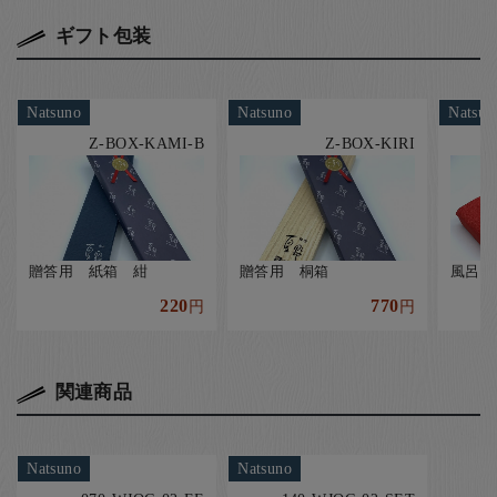
ギフト包装
Natsuno
Natsuno
Natsun
Z-BOX-KAMI-B
Z-BOX-KIRI
贈答用 紙箱 紺
贈答用 桐箱
風呂敷
220
770
円
円
関連商品
Natsuno
Natsuno