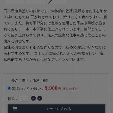
石川県輪島塗りのお箸です。全体的に乾漆(乾燥させた漆を細か
く砕いたもの)加工が施されており、滑りにくく食べやすい一膳
です。また、持ち手部分には色漆を使用した手描き蒔絵が施さ
れており、一本一本丁寧に仕上げられています。細部までしっ
かり描き上げられており、職人の誠実な仕事を感じ取ることの
出来るお箸です。
普通のお箸よりも細めな作りなので、細めのお箸が好きな方に
もおすすめです。 コミカルに描かれたふぐが可愛らしい一膳。
伝統的でありながら近代的なデザインが伺えます。
長さ / 重さ / 価格
（税込）
9,900
23.5cm / やや軽い /
円
残りわずか
数量：
+
-
カートに入れる