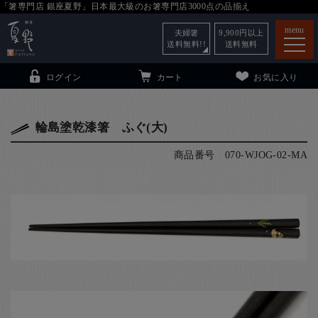
「箸専門店 銀座夏野」日本最大級のお箸専門店3000点の品揃え
menu
夫婦箸
9,900
円以上
送料無料!!
送料無料
ログイン
カート
お気に入り
輪島塗乾漆箸 ふぐ(大)
商品番号
070-WJOG-02-MA
箸
（贈答用・自宅用）
子供和食器
（贈答用・自宅用）
銀座夏野・箸長
について
小夏
について
こども和食器
ご利用ガイド
法人・飲食店のお客様