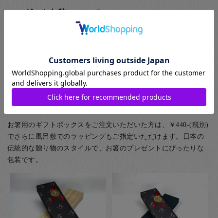
ギフト包装について
お箸のギフト用のラッピングとして紙箱と桐箱がお選びいただ
けます。また、ご家族用として5膳まで入る紙箱もご用意してお
ります。
(お子様食器に関してはギフト用・ご自宅用問わず、紙箱(無料)
に入れてのお届けとなります(ギフト用はその上から包装紙にて
ラッピング)) お箸用の無料のラッピングは、箸袋に入れるタイ
プのものになります。
お箸用のギフトボックスをご注文いただいた方は、￥440-(税別)
でさらに風呂敷でのラッピングもご指定いただけます。日本の
伝統的な贈り物のスタイルで、お箸のプレゼントにぴったりな
包装です。