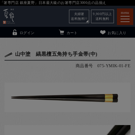
「箸専門店 銀座夏野」日本最大級のお箸専門店3000点の品揃え
menu
夫婦箸
9,900
円以上
送料無料!!
送料無料
ログイン
カート
お気に入り
山中塗 縞黒檀五角持ち手金帯(中)
商品番号
075-YMIK-01-FE
箸
（贈答用・自宅用）
子供和食器
（贈答用・自宅用）
銀座夏野・箸長
について
小夏
について
こども和食器
ご利用ガイド
法人・飲食店のお客様