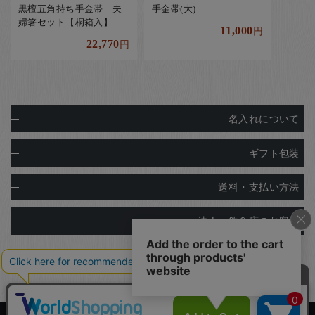
黒檀五角持ち手金帯 夫
手金帯(大)
婦箸セット【桐箱入】
11,000
円
22,770
円
名入れについて
ギフト包装
送料・支払い方法
法人・飲食店のお客様