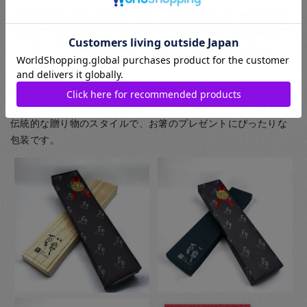
(お子様食器に関してはギフト用・ご自宅用問わず、紙箱(無料)
に入れてのお届けとなります(ギフト用はその上から包装紙にて
ラッピング)) お箸用の無料のラッピングは、箸袋に入れるタイ
プのものになります。
お箸用のギフトボックスをご注文いただいた方は、￥440-(税別)
でさらに風呂敷でのラッピングもご指定いただけます。日本の
伝統的な贈り物のスタイルで、お箸のプレゼントにぴったりな
包装です。