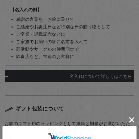
【名入れの例】
感謝の言葉を、お箸に乗せて
ご結婚やお誕生日など特別な日の贈り物として
ご卒業・退職記念などに
ご家族でお揃いの箸に名前を入れて
部活動やサークルの仲間同士で
飲食店など、常連のお客様に
名入れについて詳しくはこちら
ギフト包装について
お箸のギフト用のラッピングとして紙箱と桐箱がお選びいただ
けます。また、ご家族用として5膳まで入る紙箱もご用意してお
ります。