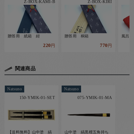
Z-BOX-KAMI-B
Z-BOX-KIRI
贈答用 紙箱 紺
贈答用 桐箱
風呂敷
220
770
円
円
関連商品
Natsuno
Natsuno
150-YMIK-01-SET
075-YMIK-01-MA
【送料無料】山中塗 縞
山中塗 縞黒檀五角持ち