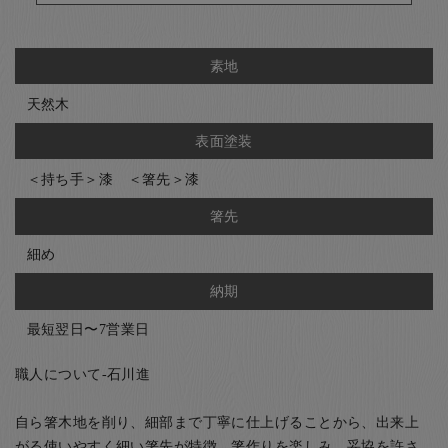
素地
天然木
表面塗装
＜持ち手＞漆 ＜箸先＞漆
箸先
細め
納期
最短翌日〜7営業日
職人について-石川進
自ら箸木地を削り、細部まで丁寧に仕上げることから、出来上
がる使いやすく細い箸先が特徴。箸作りを楽しみ、妥協を許さ