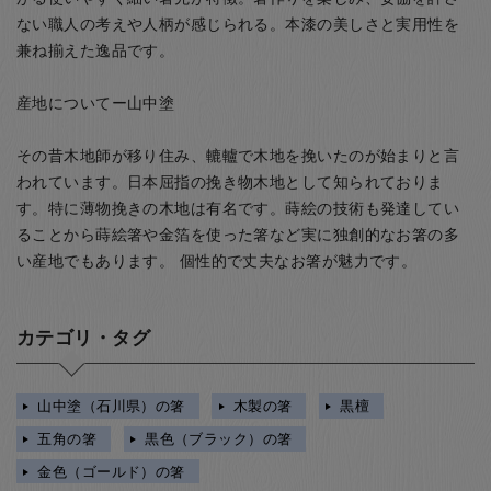
ない職人の考えや人柄が感じられる。本漆の美しさと実用性を
兼ね揃えた逸品です。
産地についてー山中塗
その昔木地師が移り住み、轆轤で木地を挽いたのが始まりと言
われています。日本屈指の挽き物木地として知られておりま
す。特に薄物挽きの木地は有名です。蒔絵の技術も発達してい
ることから蒔絵箸や金箔を使った箸など実に独創的なお箸の多
い産地でもあります。 個性的で丈夫なお箸が魅力です。
カテゴリ・タグ
山中塗（石川県）の箸
木製の箸
黒檀
五角の箸
黒色（ブラック）の箸
金色（ゴールド）の箸