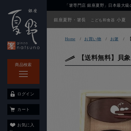
「箸専門店 銀座夏野」日本最大級の
銀座夏野・箸長
小夏
こども和食器
Home
お買い物
お箸
【送料無料】貝象
商品検索
ログイン
カート
お気に入