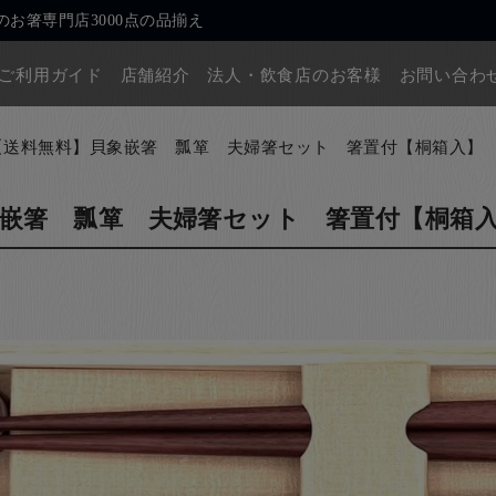
お箸専門店3000点の品揃え
ご利用ガイド
店舗紹介
法人・飲食店のお客様
お問い合わ
【送料無料】貝象嵌箸 瓢箪 夫婦箸セット 箸置付【桐箱入】
嵌箸 瓢箪 夫婦箸セット 箸置付【桐箱