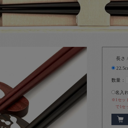
長さ /
22.5
数量：
名入れ
※1セッ
で1セ