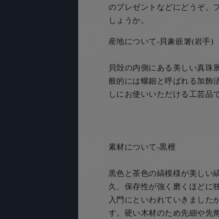
のプレゼントなどにどうぞ。
しょうか。
産地について-貝象嵌箸(岩手)
貝殻の内側にある美しい真珠
般的には螺鈿と呼ばれる加飾
しにお使いいただける工芸品
素材について-黒檀
黒色と茶色の縞模様が美しい
久、保存性が強く磨くほどに
入門にといわれていきました
す。硬い木材のため先細や先