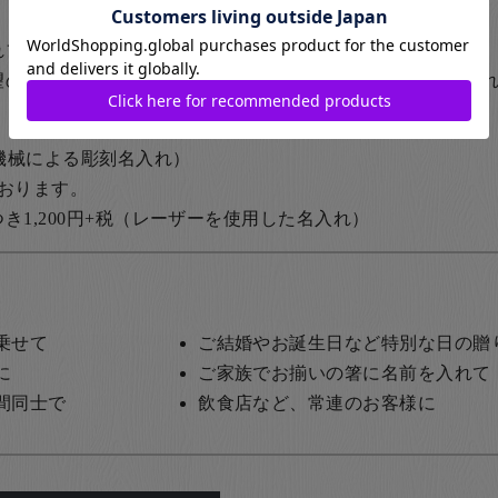
れフォームで名入れ文字他をご入力下さい。
望の場合は一つずつカートに入れていただき、それぞれ名入
の機械による彫刻名入れ）
おります。
1,200円+税
（レーザーを使用した名入れ）
乗せて
ご結婚やお誕生日など特別な日の贈
に
ご家族でお揃いの箸に名前を入れて
間同士で
飲食店など、常連のお客様に