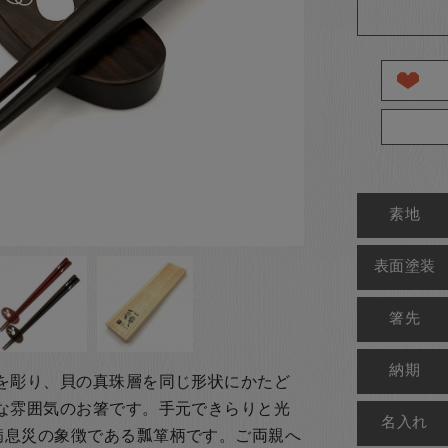
素地
表面塗装
箸先
納期
を彫り、貝の真珠層を同じ形状にかたど
な雰囲気のお箸です。手元できらりと光
名入れ
病息災の象徴である瓢箪柄です。ご両親へ