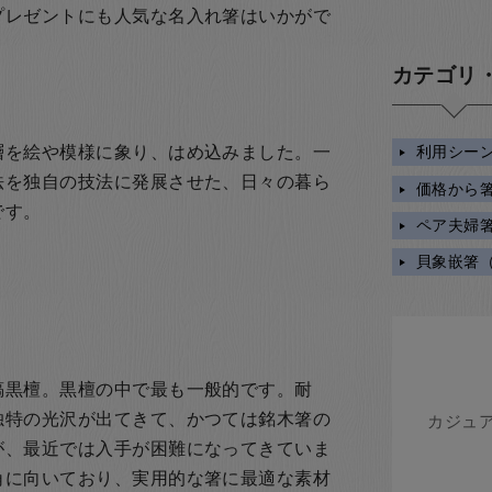
プレゼントにも人気な名入れ箸はいかがで
カテゴリ
層を絵や模様に象り、はめ込みました。一
利用シー
法を独自の技法に発展させた、日々の暮ら
価格から
です。
ペア夫婦
貝象嵌箸
縞黒檀。黒檀の中で最も一般的です。耐
独特の光沢が出てきて、かつては銘木箸の
が、最近では入手が困難になってきていま
角に向いており、実用的な箸に最適な素材