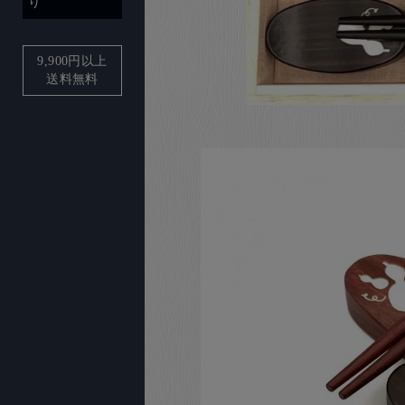
り
9,900
円以上
送料無料