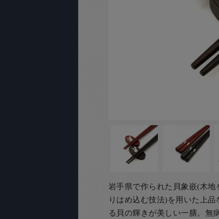
岩手県で作られた貝象嵌(木地
りはめ込む技法)を用いた上品
る貝の輝きが美しい一膳。無