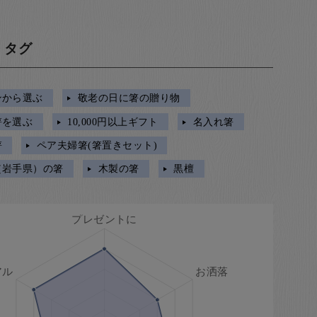
・タグ
ンから選ぶ
敬老の日に箸の贈り物
箸を選ぶ
10,000円以上ギフト
名入れ箸
箸
ペア夫婦箸(箸置きセット)
（岩手県）の箸
木製の箸
黒檀