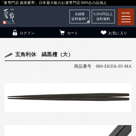
「箸専門店 銀座夏野」日本最大級のお箸専門店3000点の品揃え
menu
夫婦箸
9,900
円以上
送料無料!!
送料無料
ログイン
カート
お気に入り
五角利休 縞黒檀（大）
商品番号
080-EKDA-03-MA
箸
（贈答用・自宅用）
子供和食器
（贈答用・自宅用）
銀座夏野・箸長
について
小夏
について
こども和食器
ご利用ガイド
法人・飲食店のお客様