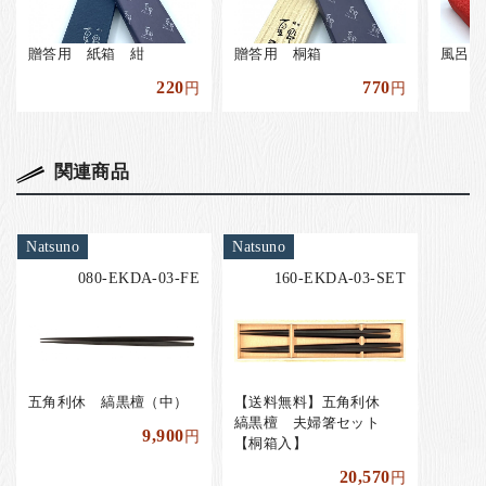
贈答用 紙箱 紺
贈答用 桐箱
風呂敷
220
770
円
円
関連商品
Natsuno
Natsuno
080-EKDA-03-FE
160-EKDA-03-SET
五角利休 縞黒檀（中）
【送料無料】五角利休
縞黒檀 夫婦箸セット
9,900
円
【桐箱入】
20,570
円