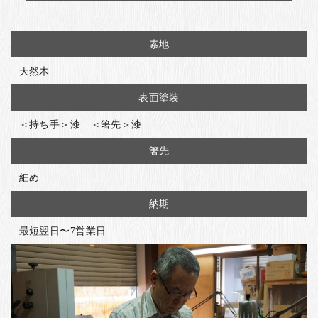
素地
天然木
表面塗装
＜持ち手＞漆 ＜箸先＞漆
箸先
細め
納期
最短翌日〜7営業日