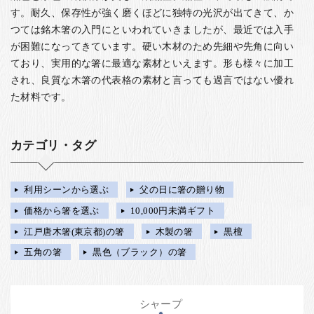
す。耐久、保存性が強く磨くほどに独特の光沢が出てきて、か
つては銘木箸の入門にといわれていきましたが、最近では入手
が困難になってきています。硬い木材のため先細や先角に向い
ており、実用的な箸に最適な素材といえます。形も様々に加工
され、良質な木箸の代表格の素材と言っても過言ではない優れ
た材料です。
カテゴリ・タグ
利用シーンから選ぶ
父の日に箸の贈り物
価格から箸を選ぶ
10,000円未満ギフト
江戸唐木箸(東京都)の箸
木製の箸
黒檀
五角の箸
黒色（ブラック）の箸