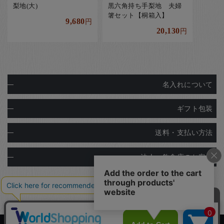
梨地(大)
黒六角持ち手梨地 夫婦
箸セット【桐箱入】
9,680
円
20,130
円
名入れについて
ギフト包装
送料・支払い方法
法人・飲食店のお客様