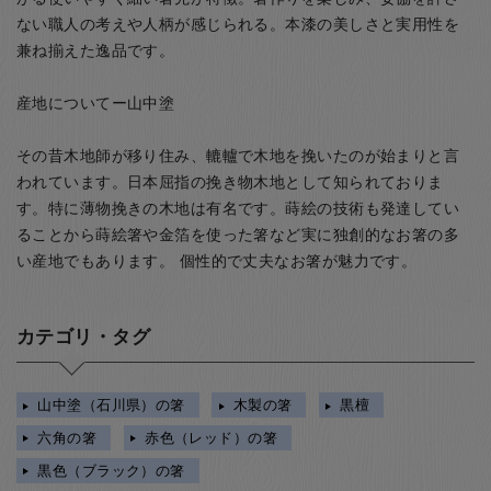
ない職人の考えや人柄が感じられる。本漆の美しさと実用性を
兼ね揃えた逸品です。
産地についてー山中塗
その昔木地師が移り住み、轆轤で木地を挽いたのが始まりと言
われています。日本屈指の挽き物木地として知られておりま
す。特に薄物挽きの木地は有名です。蒔絵の技術も発達してい
ることから蒔絵箸や金箔を使った箸など実に独創的なお箸の多
い産地でもあります。 個性的で丈夫なお箸が魅力です。
カテゴリ・タグ
山中塗（石川県）の箸
木製の箸
黒檀
六角の箸
赤色（レッド）の箸
黒色（ブラック）の箸