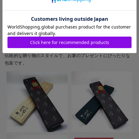
(お子様食器に関してはギフト用・ご自宅用問わず、紙箱(無料)
に入れてのお届けとなります(ギフト用はその上から包装紙にて
ラッピング)) お箸用の無料のラッピングは、箸袋に入れるタイ
プのものになります。
お箸用のギフトボックスをご注文いただいた方は、￥440-(税別)
でさらに風呂敷でのラッピングもご指定いただけます。日本の
伝統的な贈り物のスタイルで、お箸のプレゼントにぴったりな
包装です。