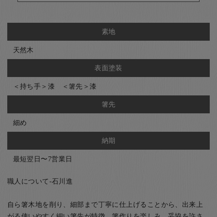
素地
天然木
表面塗装
＜持ち手＞漆 ＜箸先＞漆
箸先
細め
納期
最短翌日〜7営業日
職人について-石川進
自ら箸木地を削り、細部まで丁寧に仕上げることから、出来上
がる使いやすく細い箸先が特徴。箸作りを楽しみ、妥協を許さ