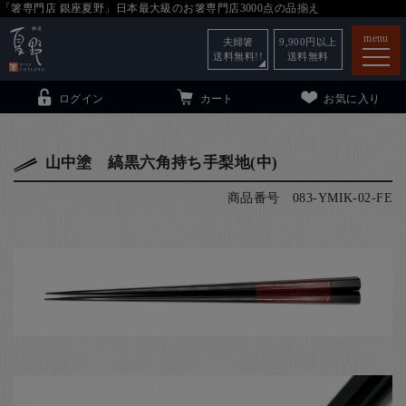
「箸専門店 銀座夏野」日本最大級のお箸専門店3000点の品揃え
menu
夫婦箸
9,900
円以上
送料無料!!
送料無料
ログイン
カート
お気に入り
山中塗 縞黒六角持ち手梨地(中)
商品番号
083-YMIK-02-FE
箸
（贈答用・自宅用）
子供和食器
（贈答用・自宅用）
銀座夏野・箸長
について
小夏
について
こども和食器
ご利用ガイド
法人・飲食店のお客様