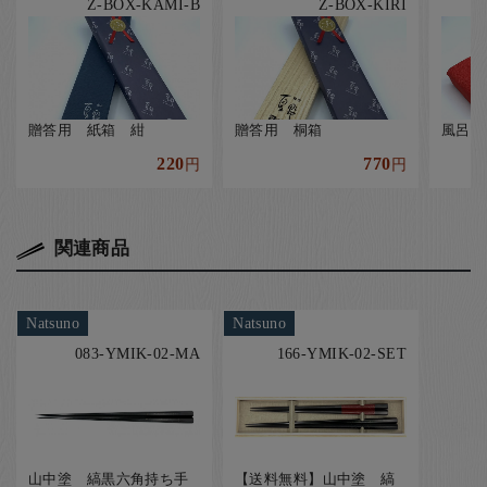
Z-BOX-KAMI-B
Z-BOX-KIRI
贈答用 紙箱 紺
贈答用 桐箱
風呂敷
220
770
円
円
関連商品
Natsuno
Natsuno
083-YMIK-02-MA
166-YMIK-02-SET
山中塗 縞黒六角持ち手
【送料無料】山中塗 縞