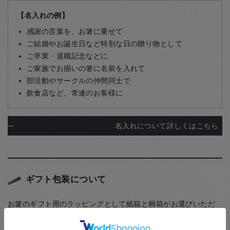
【名入れの例】
感謝の言葉を、お箸に乗せて
ご結婚やお誕生日など特別な日の贈り物として
ご卒業・退職記念などに
ご家族でお揃いの箸に名前を入れて
部活動やサークルの仲間同士で
飲食店など、常連のお客様に
名入れについて詳しくはこちら
ギフト包装について
お箸のギフト用のラッピングとして紙箱と桐箱がお選びいただ
けます。また、ご家族用として5膳まで入る紙箱もご用意してお
ります。