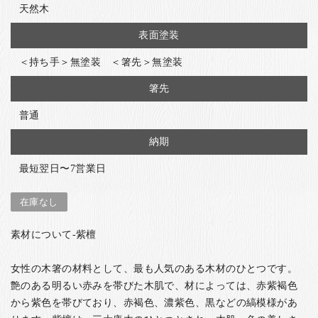
天然木
表面塗装
＜持ち手＞無塗装 ＜箸先＞無塗装
箸先
普通
納期
最短翌日〜7営業日
在庫なし
素材について-紫檀
女性の木箸の材料として、最も人気のある木材のひとつです。
艶のある明るい赤みを帯びた木肌で、材によっては、赤紫褐色
から紫色を帯びており、赤褐色、濃紫色、黒などの縞模様があ