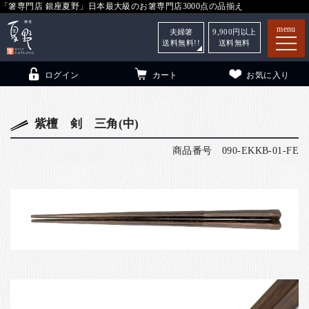
「箸専門店 銀座夏野」日本最大級のお箸専門店3000点の品揃え
menu
夫婦箸
9,900
円以上
送料無料!!
送料無料
ログイン
カート
お気に入り
紫檀 剣 三角(中)
商品番号
090-EKKB-01-FE
箸
（贈答用・自宅用）
子供和食器
（贈答用・自宅用）
銀座夏野・箸長
について
小夏
について
こども和食器
ご利用ガイド
法人・飲食店のお客様