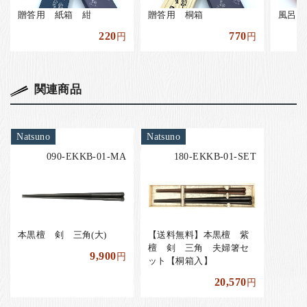
贈答用 紙箱 紺
贈答用 桐箱
風呂敷
220
770
円
円
関連商品
Natsuno
Natsuno
090-EKKB-01-MA
180-EKKB-01-SET
本黒檀 剣 三角(大)
【送料無料】本黒檀 紫
檀 剣 三角 夫婦箸セ
9,900
円
ット【桐箱入】
20,570
円