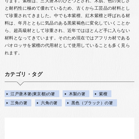
ります。紫檀は、三大唐木のひとつとされ、木肌、色の美しさ
と耐朽性に極めて優れているため、古くから工芸品の材料とし
て珍重されてきました。中でも本紫檀、紅木紫檀と呼ばれる材
料は、年月とともに気品のある黒紫褐色に変化していくことか
ら、超高級材として珍重され、近年ではほとんど手に入らない
材料となってきています。そのため現在ではアフリカ材である
パオロッサを紫檀の代用材として使用していることも多く見ら
れます。
カテゴリ・タグ
江戸唐木箸(東京都)の箸
木製の箸
紫檀
三角の箸
六角の箸
黒色（ブラック）の箸