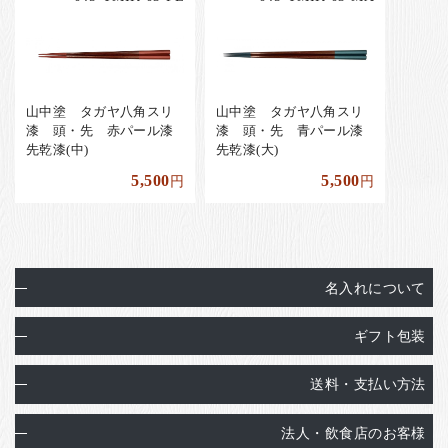
山中塗 タガヤ八角スリ
山中塗 タガヤ八角スリ
漆 頭・先 赤パール漆
漆 頭・先 青パール漆
先乾漆(中)
先乾漆(大)
5,500
5,500
円
円
名入れについて
ギフト包装
送料・支払い方法
法人・飲食店のお客様