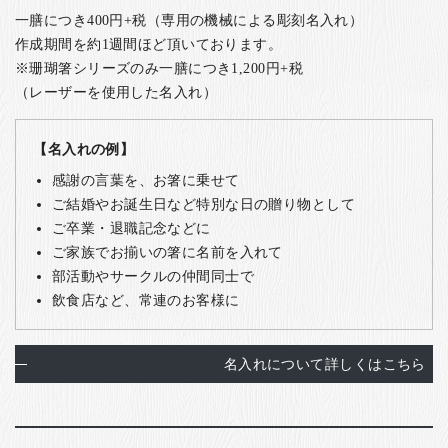
一膳につき400円+税（専用の機械による彫刻名入れ）
作成期間を約1週間ほど頂いております。
※珊瑚箸シリーズのみ一膳につき1,200円+税
（レーザーを使用した名入れ）
【名入れの例】
感謝の言葉を、お箸に乗せて
ご結婚やお誕生日など特別な日の贈り物として
ご卒業・退職記念などに
ご家族でお揃いの箸に名前を入れて
部活動やサークルの仲間同士で
飲食店など、常連のお客様に
名入れについて詳しくはこちら