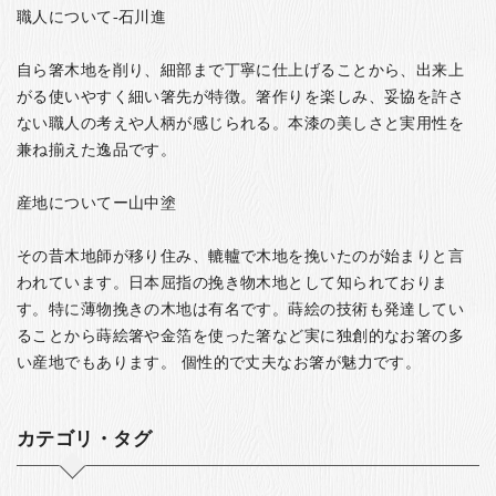
職人について-石川進
自ら箸木地を削り、細部まで丁寧に仕上げることから、出来上
がる使いやすく細い箸先が特徴。箸作りを楽しみ、妥協を許さ
ない職人の考えや人柄が感じられる。本漆の美しさと実用性を
兼ね揃えた逸品です。
産地についてー山中塗
その昔木地師が移り住み、轆轤で木地を挽いたのが始まりと言
われています。日本屈指の挽き物木地として知られておりま
す。特に薄物挽きの木地は有名です。蒔絵の技術も発達してい
ることから蒔絵箸や金箔を使った箸など実に独創的なお箸の多
い産地でもあります。 個性的で丈夫なお箸が魅力です。
カテゴリ・タグ