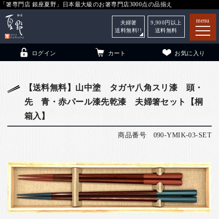
「箸専門店 銀座夏野」日本最大級のお箸専門店3000点の品揃え
menu
夫婦箸
9,900
円以上
送料無料!!
送料無料
ログイン
カート
お気に入り
【送料無料】山中塗 タガヤ八角スリ漆 頭・
先 青・赤パール漆先乾漆 夫婦箸セット【桐
箸
（贈答用・自宅用）
箱入】
子供和食器
（贈答用・自宅用）
商品番号
090-YMIK-03-SET
銀座夏野・箸長
について
小夏
について
こども和食器
ご利用ガイド
法人・飲食店のお客様