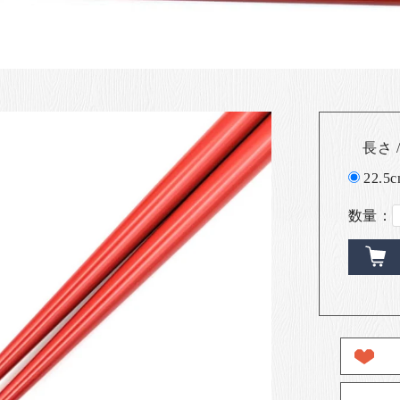
長さ /
22.5
数量：