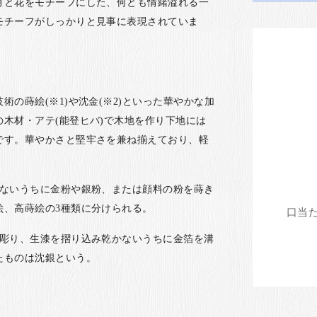
月と花をモチーフにした、何とも情緒溢れる一
モチーフがしっかりと見事に表現されていま
の蒔絵(※1)や沈金(※2)といった華やかな加
木材・アテ(能登ヒバ)で木地を作り下地には
です。華やかさと堅牢さを兼ね揃えており、軽
かないうちに金粉や銀粉、または顔料の粉を蒔き
絵、高蒔絵の3種類に分けられる。
を彫り、生漆を摺り込み乾かないうちに金箔を溝
たものは沈銀という。