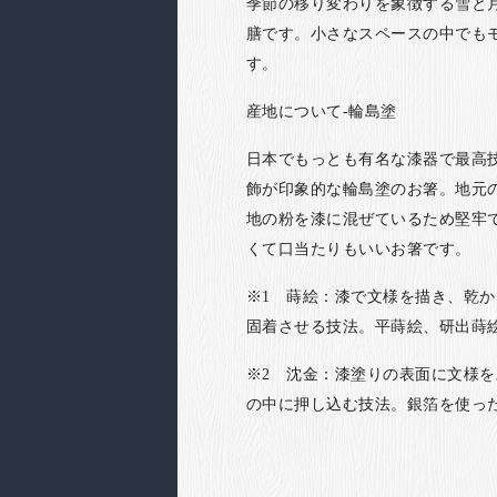
季節の移り変わりを象徴する雪と
膳です。小さなスペースの中でも
す。
産地について-輪島塗
日本でもっとも有名な漆器で最高技術
飾が印象的な輪島塗のお箸。地元の
地の粉を漆に混ぜているため堅牢
くて口当たりもいいお箸です。
※1 蒔絵：漆で文様を描き、乾
固着させる技法。平蒔絵、研出蒔
※2 沈金：漆塗りの表面に文様
の中に押し込む技法。銀箔を使っ