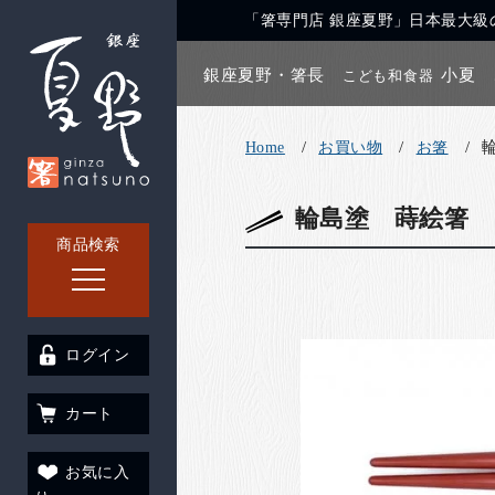
「箸専門店 銀座夏野」日本最大級の
銀座夏野・箸長
小夏
こども和食器
Home
お買い物
お箸
輪島塗 蒔絵箸 
商品検索
ログイン
カート
お気に入