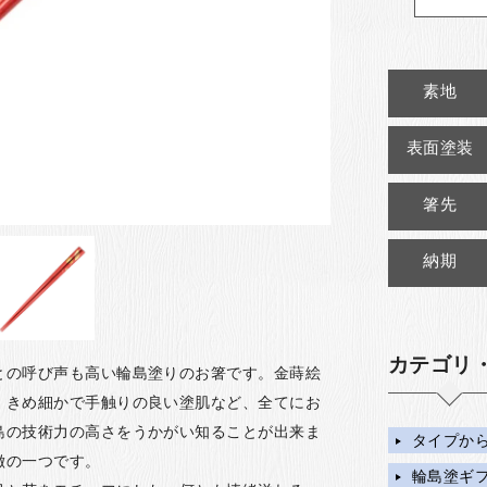
素地
表面塗装
箸先
納期
カテゴリ
との呼び声も高い輪島塗りのお箸です。金蒔絵
、きめ細かで手触りの良い塗肌など、全てにお
島の技術力の高さをうかがい知ることが出来ま
タイプか
徴の一つです。
輪島塗ギ