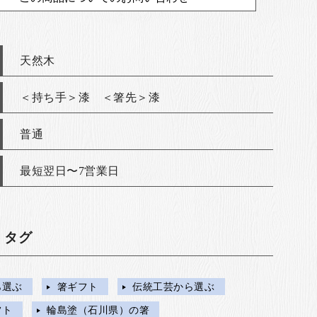
天然木
＜持ち手＞漆 ＜箸先＞漆
普通
最短翌日〜7営業日
・タグ
ら選ぶ
箸ギフト
伝統工芸から選ぶ
フト
輪島塗（石川県）の箸