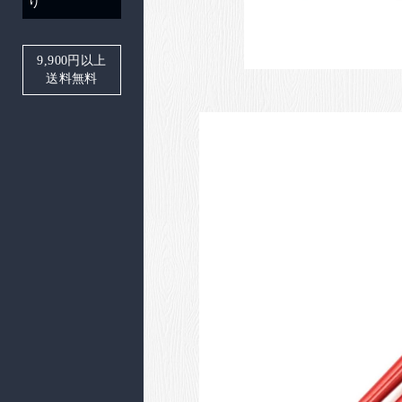
り
9,900
円以上
送料無料