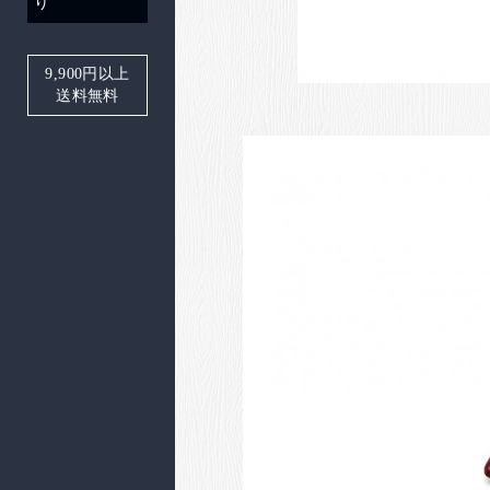
り
9,900
円以上
送料無料