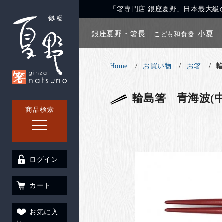
「箸専門店 銀座夏野」日本最大級の
銀座夏野・箸長
小夏
こども和食器
Home
お買い物
お箸
輪島箸 青海波(中
商品検索
ログイン
カート
お気に入