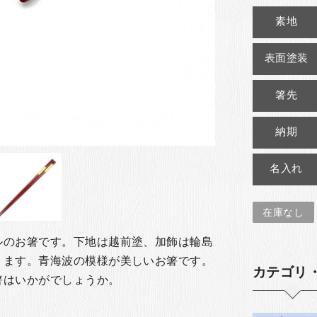
素地
表面塗装
箸先
納期
名入れ
在庫なし
ルのお箸です。下地は越前塗、加飾は輪島
ります。青海波の模様が美しいお箸です。
カテゴリ
箸はいかがでしょうか。