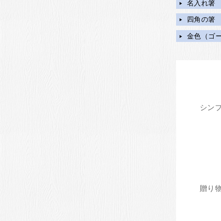
名入れ箸
四角の箸
金色（ゴ