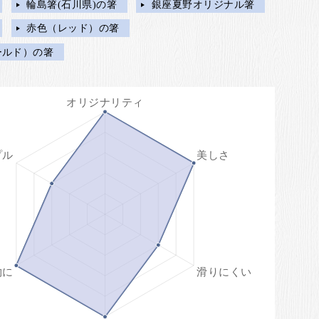
輪島箸(石川県)の箸
銀座夏野オリジナル箸
赤色（レッド）の箸
ールド）の箸