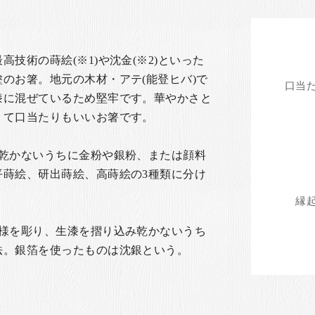
技術の蒔絵(※1)や沈金(※2)といった
のお箸。地元の木材・アテ(能登ヒバ)で
漆に混ぜているため堅牢です。華やかさと
くて口当たりもいいお箸です。
、乾かないうちに金粉や銀粉、または顔料
平蒔絵、研出蒔絵、高蒔絵の3種類に分け
文様を彫り、生漆を摺り込み乾かないうち
法。銀箔を使ったものは沈銀という。