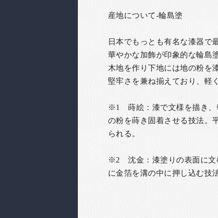
産地について-輪島塗
日本でもっとも有名な漆器で最高
華やかな加飾が印象的な輪島塗
木地を作り下地には地の粉を
堅牢さを兼ね揃えており、軽
※1 蒔絵：漆で文様を描き
の粉を蒔き固着させる技法。
られる。
※2 沈金：漆塗りの表面に
に金箔を溝の中に押し込む技