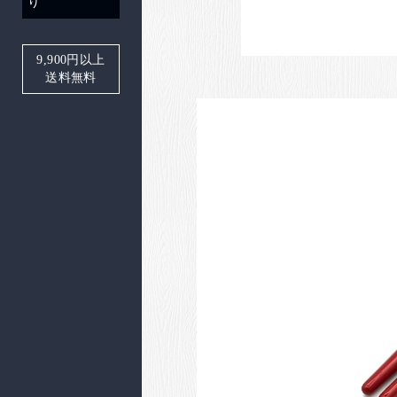
り
9,900
円以上
送料無料