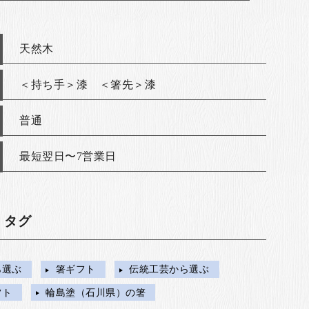
天然木
＜持ち手＞漆 ＜箸先＞漆
普通
最短翌日〜7営業日
・タグ
ら選ぶ
箸ギフト
伝統工芸から選ぶ
フト
輪島塗（石川県）の箸