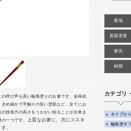
素地
表面塗装
箸先
納期
カテゴリ
との呼び声も高い輪島塗りのお箸です。金蒔絵
、きめ細かで手触りの良い塗肌など、全てにお
島の技術力の高さをうかがい知ることが出来ま
タイプか
上質なお箸に、月にススキ
徴の一つです。
輪島塗ギ
ます。