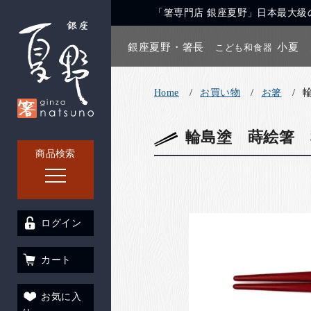
「箸専門店 銀座夏野」日本最大級の
銀座夏野・箸長
小夏
こども和食器
Home
お買い物
お箸
輪島塗 蒔絵箸 
商品検索
ログイン
カート
お気に入