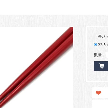
長さ /
22.5
数量：