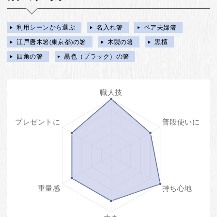
利用シーンから選ぶ
名入れ箸
ペア夫婦箸
江戸唐木箸(東京都)の箸
木製の箸
黒檀
四角の箸
黒色（ブラック）の箸