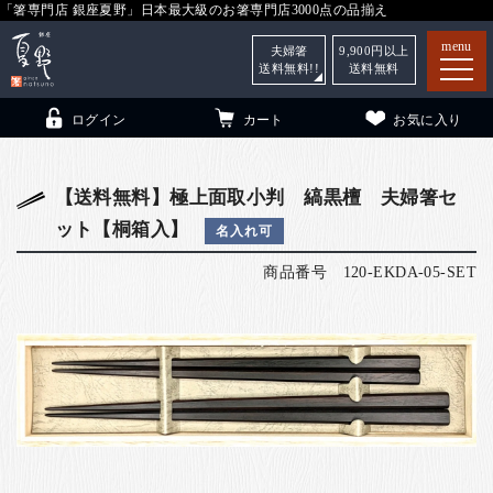
「箸専門店 銀座夏野」日本最大級のお箸専門店3000点の品揃え
menu
夫婦箸
9,900
円以上
送料無料!!
送料無料
ログイン
カート
お気に入り
【送料無料】極上面取小判 縞黒檀 夫婦箸セ
ット【桐箱入】
名入れ可
箸
（贈答用・自宅用）
商品番号
120-EKDA-05-SET
子供和食器
（贈答用・自宅用）
銀座夏野・箸長
について
小夏
について
こども和食器
ご利用ガイド
法人・飲食店のお客様