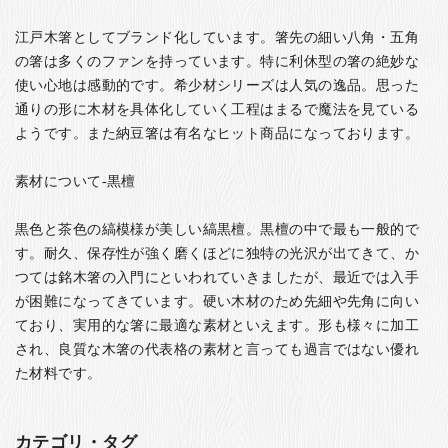
江戸木箸としてブランド化しています。箸先の細い八角・五角
の箸は多くのファンを持っています。特に利休型の箸の絶妙な
使い心地は感動的です。希少材シリーズは人気の逸品。思った
通りの形に木材を具体化していく工程はまるで魔法を見ている
ようです。また納豆箸は有名なヒット商品になっております。
素材について-黒檀
黒色と茶色の縞模様が美しい縞黒檀。黒檀の中で最も一般的で
す。耐久、保存性が強く磨くほどに独特の光沢が出てきて、か
つては銘木箸の入門にといわれていきましたが、最近では入手
が困難になってきています。硬い木材のため先細や先角に向い
ており、実用的な箸に最適な素材といえます。形も様々に加工
され、良質な木箸の代表格の素材と言っても過言ではない優れ
た材料です。
カテゴリ・タグ