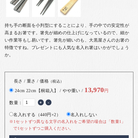
持ち手の断面を小判型にすることにより、手の中での安定性が
高まるお箸です。箸先が細めの仕上げになっているので、細か
い作業等もし易いです。
箸先が細いのも、大黒屋さんのお箸の
特徴ですね。
プレゼントにも人気な名入れ箸はいかがでしょう
か。
長さ / 重さ / 価格
（税込）
13,970
24cm 22cm【桐箱入】 / やや重い /
円
数量：
+
-
名入れする（440円×2）
名入れしない
※1セットずつ異なる文字の名入れをご希望の場合は「数量1」
で1セットずつご購入ください。