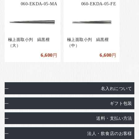
060-EKDA-05-MA
060-EKDA-05-FE
極上面取小判 縞黒檀
極上面取小判 縞黒檀
（大）
（中）
6,600
6,600
円
円
名入れについて
ギフト包装
送料・支払い方法
法人・飲食店のお客様