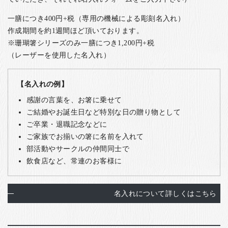
一膳につき400円+税（専用の機械による彫刻名入れ）
作成期間を約1週間ほど頂いております。
※珊瑚箸シリーズのみ一膳につき1,200円+税
（レーザーを使用した名入れ）
【名入れの例】
感謝の言葉を、お箸に乗せて
ご結婚やお誕生日など特別な日の贈り物として
ご卒業・退職記念などに
ご家族でお揃いの箸に名前を入れて
部活動やサークルの仲間同士で
飲食店など、常連のお客様に
名入れについて詳しくはこちら