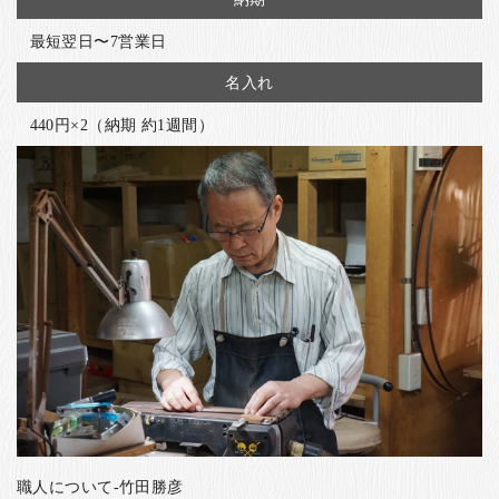
最短翌日〜7営業日
名入れ
440円×2（納期 約1週間）
職人について-竹田勝彦