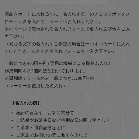
商品をカートに入れる前に「名入れする」のチェックボックス
にチェックを入れて、カートへお入れください。
次のページで表示される名入れフォームで名入れ文字他をご入
力下さい。
（異なる文字の名入れをご希望の場合は一つずつカートに入れ
ていただき、それぞれ名入れフォームをご入力下さい）
一膳につき400円+税（専用の機械による彫刻名入れ）
作成期間を約1週間ほど頂いております。
※珊瑚箸シリーズのみ一膳につき1,200円+税
（レーザーを使用した名入れ）
【名入れの例】
感謝の言葉を、お箸に乗せて
ご結婚やお誕生日など特別な日の贈り物として
ご卒業・退職記念などに
ご家族でお揃いの箸に名前を入れて