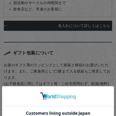
部活動やサークルの仲間同士で
飲食店など、常連のお客様に
名入れについて詳しくはこちら
ギフト包装について
お箸のギフト用のラッピングとして紙箱と桐箱がお選びいただ
けます。また、ご家族用として5膳まで入る紙箱もご用意してお
ります。
(お子様食器に関してはギフト用・ご自宅用問わず、紙箱(無料)
に入れてのお届けとなります(ギフト用はその上から包装紙にて
ラッピング)) お箸用の無料のラッピングは、箸袋に入れるタイ
プのものになります。
お箸用のギフトボックスをご注文いただいた方は、￥440-(税別)