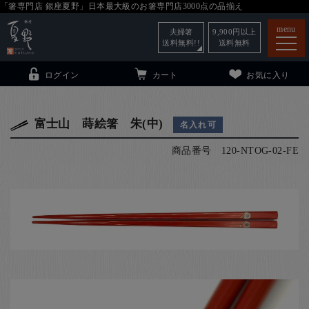
「箸専門店 銀座夏野」日本最大級のお箸専門店3000点の品揃え
menu
夫婦箸
9,900
円以上
送料無料!!
送料無料
ログイン
カート
お気に入り
富士山 蒔絵箸 朱(中)
名入れ可
商品番号
120-NTOG-02-FE
箸
（贈答用・自宅用）
子供和食器
（贈答用・自宅用）
銀座夏野・箸長
について
小夏
について
こども和食器
ご利用ガイド
法人・飲食店のお客様