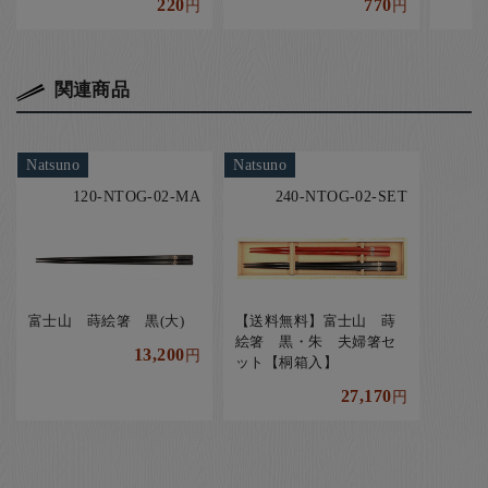
220
770
円
円
関連商品
Natsuno
Natsuno
120-NTOG-02-MA
240-NTOG-02-SET
富士山 蒔絵箸 黒(大)
【送料無料】富士山 蒔
絵箸 黒・朱 夫婦箸セ
13,200
円
ット【桐箱入】
27,170
円