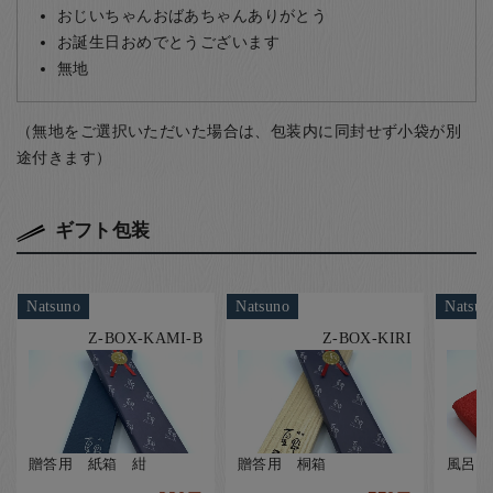
おじいちゃんおばあちゃんありがとう
お誕生日おめでとうございます
無地
（無地をご選択いただいた場合は、包装内に同封せず小袋が別
途付きます）
ギフト包装
Natsuno
Natsuno
Natsun
Z-BOX-KAMI-B
Z-BOX-KIRI
贈答用 紙箱 紺
贈答用 桐箱
風呂敷