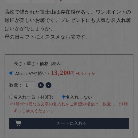
蒔絵で描かれた富士山は存在感があり、ワンポイントの
螺鈿が美しいお箸です。
プレゼントにも人気な名入れ箸
はいかがでしょうか。
母の日ギフトにオススメなお箸です。
長さ / 重さ / 価格
（税込）
13,200
22cm / やや軽い /
円
残りわずか
数量：
+
-
名入れする（440円）
名入れしない
※1膳ずつ異なる文字の名入れをご希望の場合は「数量1」で1膳
ずつご購入ください。
カートに入れる