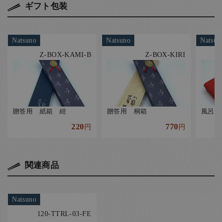
ギフト包装
Natsuno
Natsuno
Natsun
Z-BOX-KAMI-B
Z-BOX-KIRI
贈答用 紙箱 紺
贈答用 桐箱
風呂敷
220
770
円
円
関連商品
Natsuno
120-TTRL-03-FE