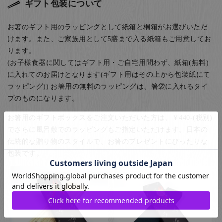
ギフト包装について
お箸のギフト用のラッピングとして紙箱と桐箱がお選びいただ
けます。また、ご家族用として5膳まで入る紙箱もご用意してお
ります。
(お子様食器に関してはギフト用・ご自宅用問わず、紙箱(無料)
に入れてのお届けとなります(ギフト用はその上から包装紙にて
ラッピング)) お箸用の無料のラッピングは、箸袋に入れるタイ
プのものになります。
お箸用のギフトボックスをご注文いただいた方は、￥440-(税別)
でさらに風呂敷でのラッピングもご指定いただけます。日本の
伝統的な贈り物のスタイルで、お箸のプレゼントにぴったりな
包装です。