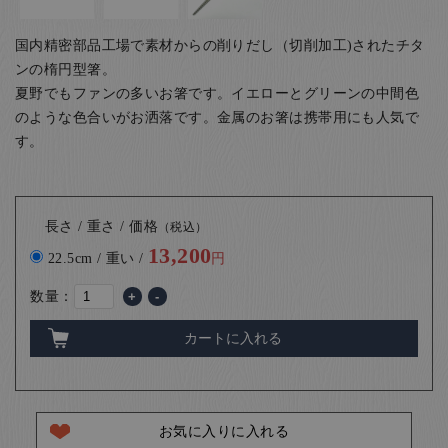
国内精密部品工場で素材からの削りだし（切削加工)されたチタ
ンの楕円型箸。
夏野でもファンの多いお箸です。イエローとグリーンの中間色
のような色合いがお洒落です。金属のお箸は携帯用にも人気で
す。
長さ / 重さ / 価格
（税込）
13,200
22.5cm / 重い /
円
数量：
+
-
カートに入れる
お気に入りに入れる