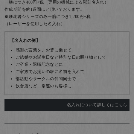
一膳につき400円+税（専用の機械による彫刻名入れ）
作成期間を約1週間ほど頂いております。
※珊瑚箸シリーズのみ一膳につき1,200円+税
（レーザーを使用した名入れ）
【名入れの例】
感謝の言葉を、お箸に乗せて
ご結婚やお誕生日など特別な日の贈り物として
ご卒業・退職記念などに
ご家族でお揃いの箸に名前を入れて
部活動やサークルの仲間同士で
飲食店など、常連のお客様に
名入れについて詳しくはこちら