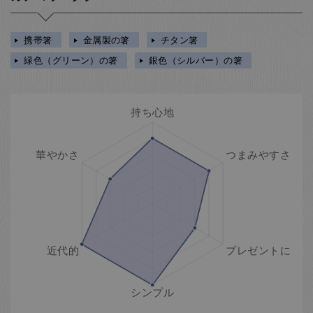
携帯箸
金属製の箸
チタン箸
緑色（グリーン）の箸
銀色（シルバー）の箸