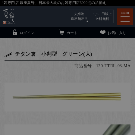
「箸専門店 銀座夏野」日本最大級のお箸専門店3000点の品揃え
menu
夫婦箸
9,900
円以上
送料無料!!
送料無料
ログイン
カート
お気に入り
チタン箸 小判型 グリーン(大)
商品番号
120-TTRL-03-MA
箸
（贈答用・自宅用）
子供和食器
（贈答用・自宅用）
銀座夏野・箸長
について
小夏
について
こども和食器
ご利用ガイド
法人・飲食店のお客様