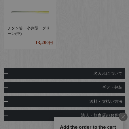
チタン箸 小判型 グリ
ーン(中)
13,200
円
名入れについて
ギフト包装
送料・支払い方法
法人・飲食店のお客様