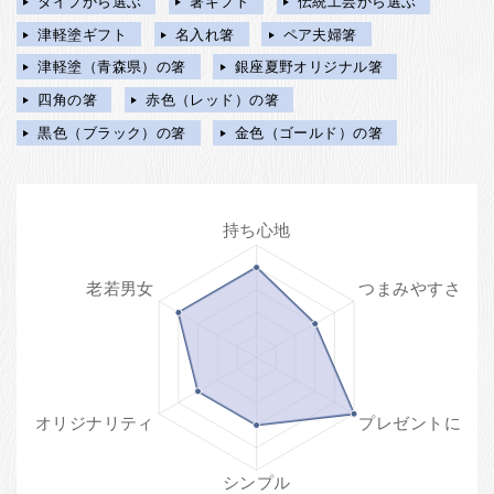
タイプから選ぶ
箸ギフト
伝統工芸から選ぶ
津軽塗ギフト
名入れ箸
ペア夫婦箸
津軽塗（青森県）の箸
銀座夏野オリジナル箸
四角の箸
赤色（レッド）の箸
黒色（ブラック）の箸
金色（ゴールド）の箸