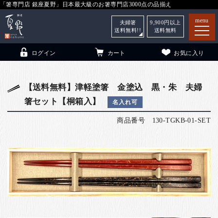
「箸専門店 銀座夏野」日本最大級のお箸専門店3000点の品揃え
menu
夫婦箸
9,900
円以上
送料無料!!
送料無料
ログイン
カート
お気に入り
【送料無料】津軽塗箸 金塗込 黒・朱 夫婦
箸セット【桐箱入】
名入れ可
箸
（贈答用・自宅用）
商品番号
130-TGKB-01-SET
子供和食器
（贈答用・自宅用）
銀座夏野・箸長
について
小夏
について
こども和食器
ご利用ガイド
法人・飲食店のお客様