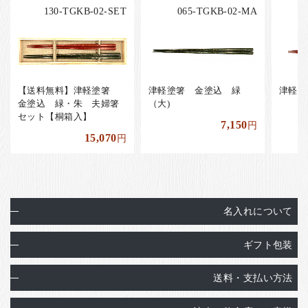
130-TGKB-02-SET
065-TGKB-02-MA
【送料無料】津軽塗箸
津軽塗箸 金塗込 緑
津軽塗
金塗込 緑・朱 夫婦箸
（大)
セット【桐箱入】
7,150
円
15,070
円
名入れについて
ギフト包装
送料・支払い方法