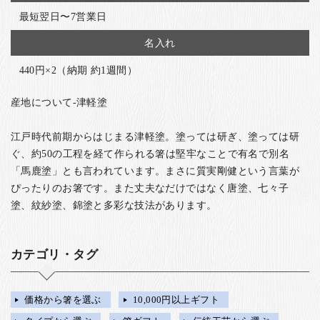
最短翌日〜7営業日
名入れ
440円×2（納期 約1週間）
産地について-津軽塗
江戸時代前期からはじまる津軽塗。塗っては研ぎ、塗っては研
ぐ、約50の工程を経て作られる箸は堅牢なことで有名で別名
「馬鹿塗」とも言われています。まさに質実剛健という言葉が
ぴったりのお箸です。また丈夫なだけではなく唐塗、七々子
塗、紋紗塗、錦塗と多彩な技法があります。
カテゴリ・タグ
価格から箸を選ぶ
10,000円以上ギフト