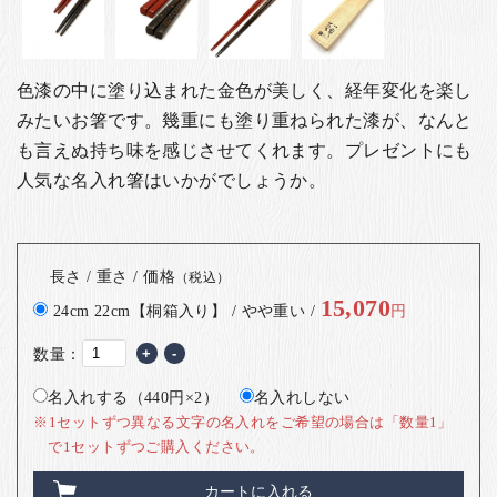
色漆の中に塗り込まれた金色が美しく、経年変化を楽し
みたいお箸です。幾重にも塗り重ねられた漆が、なんと
も言えぬ持ち味を感じさせてくれます。
プレゼントにも
人気な名入れ箸はいかがでしょうか。
長さ / 重さ / 価格
（税込）
15,070
24cm 22cm【桐箱入り】 / やや重い /
円
数量：
+
-
名入れする（440円×2）
名入れしない
※1セットずつ異なる文字の名入れをご希望の場合は「数量1」
で1セットずつご購入ください。
カートに入れる