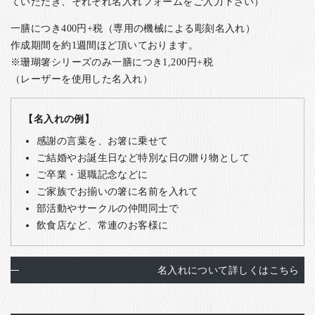
ていただき、それぞれ名入れフォームをご入力下さい）
一膳につき400円+税（専用の機械による彫刻名入れ）
作成期間を約1週間ほど頂いております。
※珊瑚箸シリーズのみ一膳につき1,200円+税
（レーザーを使用した名入れ）
【名入れの例】
感謝の言葉を、お箸に乗せて
ご結婚やお誕生日など特別な日の贈り物として
ご卒業・退職記念などに
ご家族でお揃いの箸に名前を入れて
部活動やサークルの仲間同士で
飲食店など、常連のお客様に
名入れについて詳しくはこちら