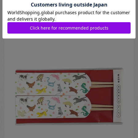
15cm
440
円
Natsuno