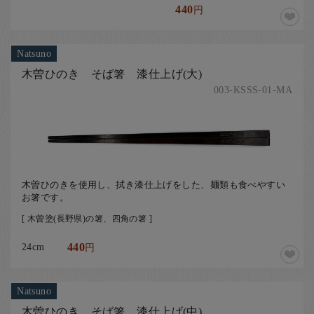
440
円
Natsuno
木曽ひのき そば箸 漆仕上げ(大)
003-KSSS-01-MA
木曽ひのきを使用し、拭き漆仕上げをした、麺類も食べやすい
お箸です。
[ 木曽塗(長野県)の箸、四角の箸 ]
24cm
440
円
Natsuno
木曽ひのき そば箸 漆仕上げ(中)