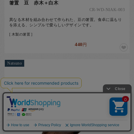
箸置 豆 赤木＋白木
CR-WD-NIAK-003
異なる木材を組み合わせて作られた、豆の箸置。食卓に温もり
を添える、シンプルで愛らしいデザインです。
[ 木製の箸置 ]
440
円
Natsuno