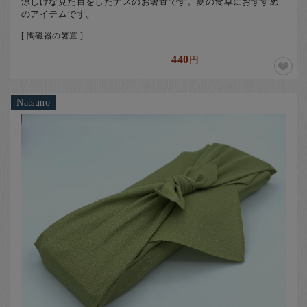
涼しげな見た目をしたナスのお箸置です。夏の食卓におすすめ
のアイテムです。
[ 陶磁器の箸置 ]
440
円
Natsuno