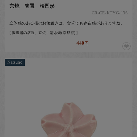
京焼 箸置 桜凹形
CR-CE-KTYG-136
立体感のある桜のお箸置きは、食卓でも存在感がありますね。
[ 陶磁器の箸置、京焼・清水焼(京都府) ]
440
円
Natsuno