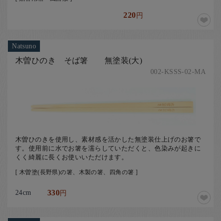
220
円
Natsuno
木曽ひのき そば箸 無塗装(大)
002-KSSS-02-MA
木曽ひのきを使用し、素材感を活かした無塗装仕上げのお箸で
す。使用前に水でお箸を濡らしていただくと、色染みが起きに
くく綺麗に長くお使いいただけます。
[ 木曽塗(長野県)の箸、木製の箸、四角の箸 ]
24cm
330
円