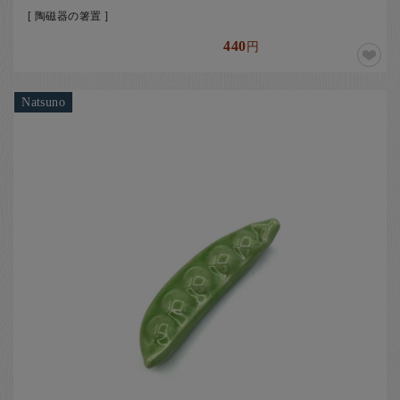
[ 陶磁器の箸置 ]
440
円
Natsuno