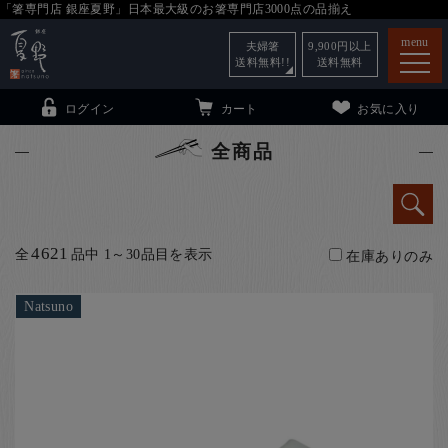
「箸専門店 銀座夏野」日本最大級のお箸専門店3000点の品揃え
menu
夫婦箸
9,900
円以上
送料無料!!
送料無料
ログイン
カート
お気に入り
全商品
箸
（贈答用・自宅用）
4621
全
品中 1～30品目を表示
在庫ありのみ
子供和食器
（贈答用・自宅用）
銀座夏野・箸長
について
Natsuno
小夏
について
こども和食器
ご利用ガイド
法人・飲食店のお客様