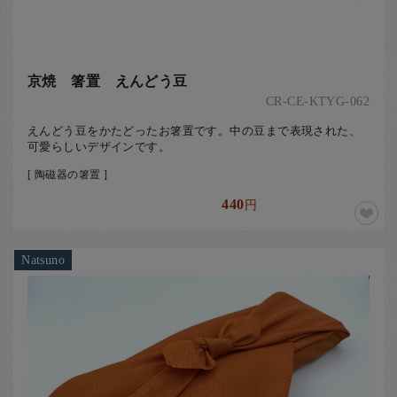
京焼 箸置 えんどう豆
CR-CE-KTYG-062
えんどう豆をかたどったお箸置です。中の豆まで表現された、
可愛らしいデザインです。
[ 陶磁器の箸置 ]
440
円
Natsuno