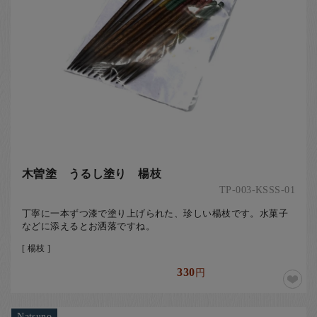
木曽塗 うるし塗り 楊枝
TP-003-KSSS-01
丁寧に一本ずつ漆で塗り上げられた、珍しい楊枝です。水菓子
などに添えるとお洒落ですね。
[ 楊枝 ]
330
円
Natsuno