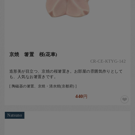
京焼 箸置 桜(花車)
CR-CE-KTYG-142
造形美が目立つ、京焼の桜箸置き。お部屋の雰囲気作りとして
も、人気なお箸置きです。
[ 陶磁器の箸置、京焼・清水焼(京都府) ]
440
円
Natsuno