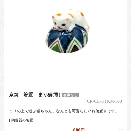
京焼 箸置 まり猫(青)
在庫なし
CR-CE-KTKM-093
まりの上で遊ぶ猫ちゃん。なんとも可愛らしいお箸置きです。
[ 陶磁器の箸置 ]
880
円