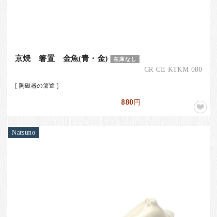
京焼 箸置 金魚(青・金)
在庫なし
CR-CE-KTKM-080
[ 陶磁器の箸置 ]
880
円
Natsuno