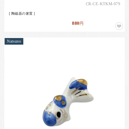
CR-CE-KTKM-079
[ 陶磁器の箸置 ]
880
円
Natsuno