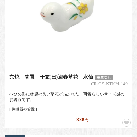
京焼 箸置 干支(巳)迎春草花 水仙
在庫なし
CR-CE-KTKM-149
へびの形に縁起の良い草花が描かれた、可愛らしいサイズ感の
お箸置です。
[ 陶磁器の箸置 ]
880
円