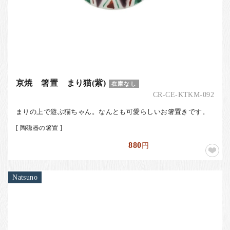
京焼 箸置 まり猫(紫)
在庫なし
CR-CE-KTKM-092
まりの上で遊ぶ猫ちゃん。なんとも可愛らしいお箸置きです。
[ 陶磁器の箸置 ]
880
円
Natsuno