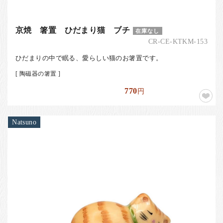
京焼 箸置 ひだまり猫 ブチ
在庫なし
CR-CE-KTKM-153
ひだまりの中で眠る、愛らしい猫のお箸置です。
[ 陶磁器の箸置 ]
770
円
Natsuno