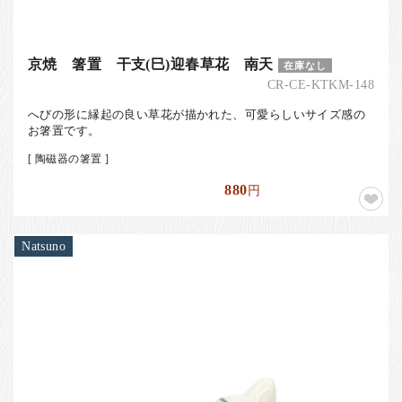
京焼 箸置 干支(巳)迎春草花 南天
在庫なし
CR-CE-KTKM-148
へびの形に縁起の良い草花が描かれた、可愛らしいサイズ感の
お箸置です。
[ 陶磁器の箸置 ]
880
円
Natsuno