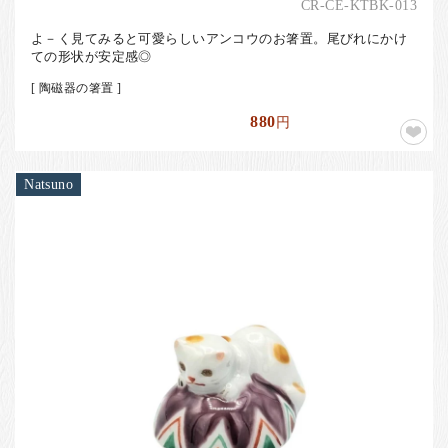
CR-CE-KTBK-013
よ－く見てみると可愛らしいアンコウのお箸置。尾びれにかけ
ての形状が安定感◎
[ 陶磁器の箸置 ]
880
円
Natsuno