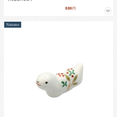
880
円
Natsuno