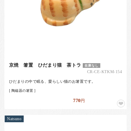
京焼 箸置 ひだまり猫 茶トラ
在庫なし
CR-CE-KTKM-154
ひだまりの中で眠る、愛らしい猫のお箸置です。
[ 陶磁器の箸置 ]
770
円
Natsuno