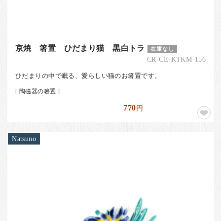
京焼 箸置 ひだまり猫 黒白トラ
在庫なし
CR-CE-KTKM-156
ひだまりの中で眠る、愛らしい猫のお箸置です。
[ 陶磁器の箸置 ]
770
円
Natsuno