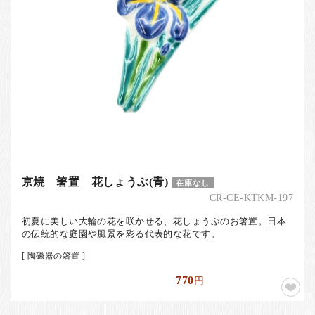
京焼 箸置 花しょうぶ(青)
在庫なし
CR-CE-KTKM-197
初夏に美しい大輪の花を咲かせる、花しょうぶのお箸置。日本
の伝統的な庭園や風景を彩る代表的な花です。
[ 陶磁器の箸置 ]
770
円