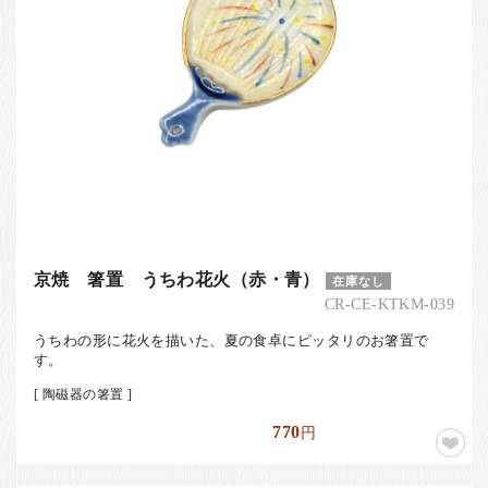
京焼 箸置 うちわ花火（赤・青）
在庫なし
CR-CE-KTKM-039
うちわの形に花火を描いた、夏の食卓にピッタリのお箸置で
す。
[ 陶磁器の箸置 ]
770
円