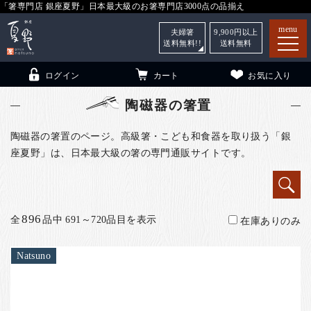
「箸専門店 銀座夏野」日本最大級のお箸専門店3000点の品揃え
menu
夫婦箸
9,900
円以上
送料無料!!
送料無料
ログイン
カート
お気に入り
陶磁器の箸置
陶磁器の箸置のページ。高級箸・こども和食器を取り扱う「銀
座夏野」は、日本最大級の箸の専門通販サイトです。
箸
（贈答用・自宅用）
子供和食器
（贈答用・自宅用）
銀座夏野・箸長
について
896
全
品中 691～720品目を表示
在庫ありのみ
小夏
について
こども和食器
Natsuno
ご利用ガイド
法人・飲食店のお客様