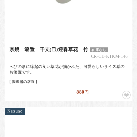
京焼 箸置 干支(巳)迎春草花 竹
在庫なし
CR-CE-KTKM-146
へびの形に縁起の良い草花が描かれた、可愛らしいサイズ感の
お箸置です。
[ 陶磁器の箸置 ]
880
円
Natsuno