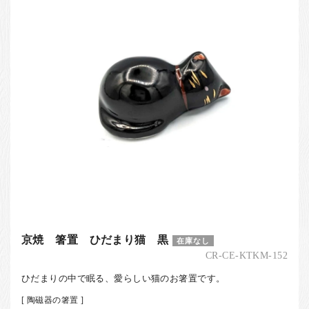
京焼 箸置 ひだまり猫 黒
在庫なし
CR-CE-KTKM-152
ひだまりの中で眠る、愛らしい猫のお箸置です。
[ 陶磁器の箸置 ]