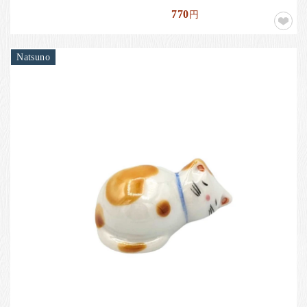
770
円
Natsuno