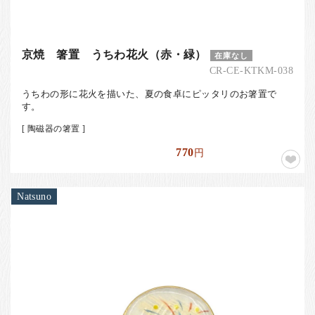
京焼 箸置 うちわ花火（赤・緑）
在庫なし
CR-CE-KTKM-038
うちわの形に花火を描いた、夏の食卓にピッタリのお箸置で
す。
[ 陶磁器の箸置 ]
770
円
Natsuno