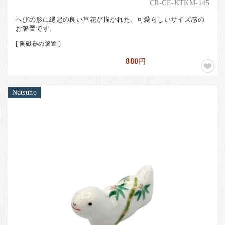
CR-CE-KTKM-145
へびの形に縁起の良い草花が描かれた、可愛らしいサイズ感の
お箸置です。
[ 陶磁器の箸置 ]
880
円
Natsuno