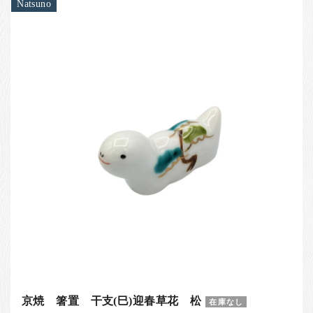
Natsuno
京焼 箸置 干支(巳)迎春草花 松
在庫なし