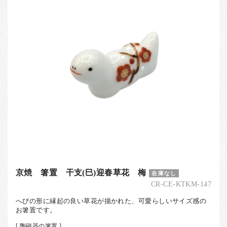
京焼 箸置 干支(巳)迎春草花 梅
在庫なし
CR-CE-KTKM-147
へびの形に縁起の良い草花が描かれた、可愛らしいサイズ感の
お箸置です。
[ 陶磁器の箸置 ]