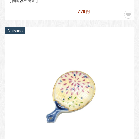
[ 陶磁器の箸置 ]
770
円
Natsuno