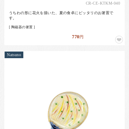
CR-CE-KTKM-040
うちわの形に花火を描いた、夏の食卓にピッタリのお箸置で
す。
[ 陶磁器の箸置 ]
770
円
Natsuno