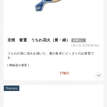
京焼 箸置 うちわ花火（黄・緑）
在庫なし
CR-CE-KTKM-041
うちわの形に花火を描いた、夏の食卓にピッタリのお箸置で
す。
[ 陶磁器の箸置 ]
770
円
Natsuno