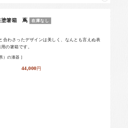
狭塗箸箱 蔦
在庫なし
と合わさったデザインは美しく、なんとも言えぬ表
膳用の箸箱です。
県）の漆器 ]
44,000
円