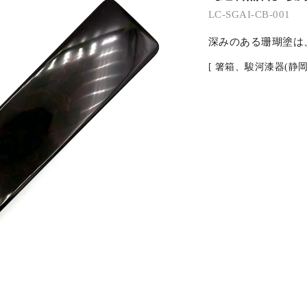
LC-SGAI-CB-001
深みのある珊瑚塗は
[ 箸箱、駿河漆器(静岡