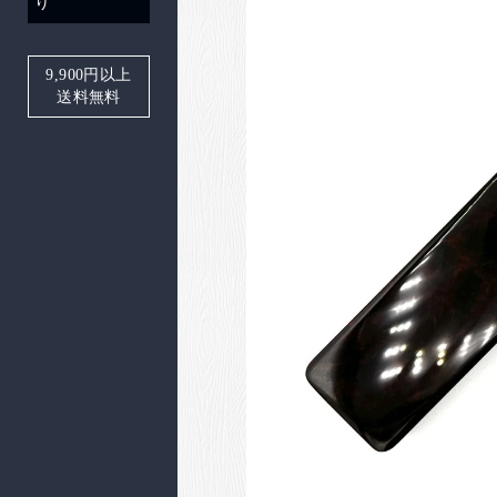
り
9,900
円以上
送料無料