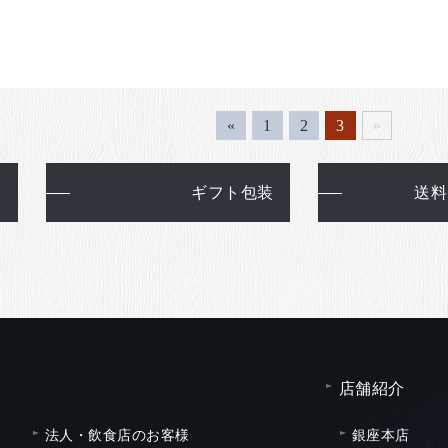
«
1
2
3
»
て
ギフト包装
送料
店舗紹介
法人・飲食店のお客様
銀座本店