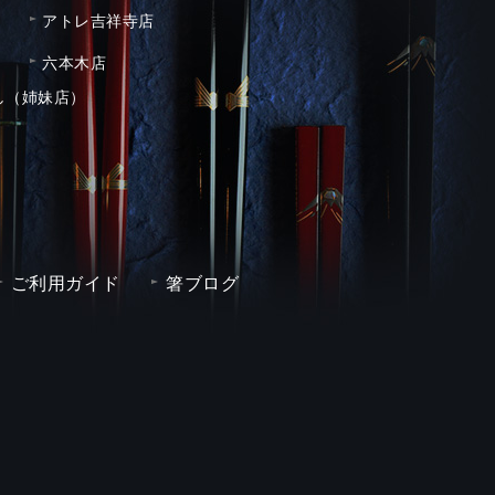
アトレ吉祥寺店
六本木店
し（姉妹店）
ご利用ガイド
箸ブログ