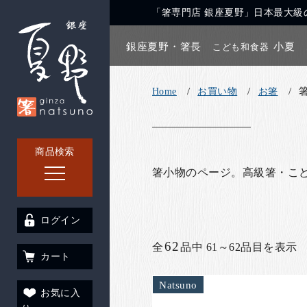
「箸専門店 銀座夏野」日本最大級の
銀座夏野・箸長
小夏
こども和食器
Home
お買い物
お箸
商品検索
箸小物のページ。高級箸・こ
ログイン
62
全
品中 61～62品目を表示
カート
Natsuno
お気に入