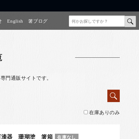
せ
English
箸ブログ
覧
の専門通販サイトです。
在庫ありのみ
河漆器 珊瑚塗 箸箱
在庫なし