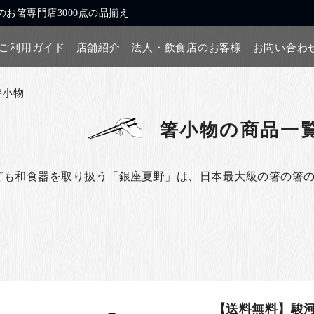
お箸専門店3000点の品揃え
ご利用ガイド
店舗紹介
法人・飲食店のお客様
お問い合わ
箸小物
箸小物
の商品一
ども和食器を取り扱う「銀座夏野」は、日本最大級の箸の箸
【送料無料】駿