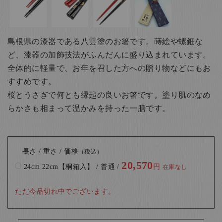
島根県の漆器である八雲塗のお箸です。蒔絵や螺鈿な
ど、漆器の加飾技法がふんだんに盛り込まれています。
全体的に軽量で、お年を召した方への贈り物などにもお
すすめです。
桜とうさぎで何とも縁起の良いお箸です。塗り肌のなめ
らかさも相まって温かみを持った一膳です。
長さ / 重さ / 価格
（税込）
20,570
24cm 22cm【桐箱入】 / 普通 /
円
在庫なし
ただ今品切れ中でございます。