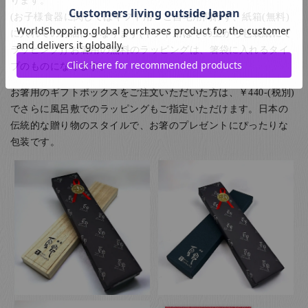
(お子様食器に関してはギフト用・ご自宅用問わず、紙箱(無料)
に入れてのお届けとなります(ギフト用はその上から包装紙にて
ラッピング)) お箸用の無料のラッピングは、箸袋に入れるタイ
プのものになります。
お箸用のギフトボックスをご注文いただいた方は、￥440-(税別)
でさらに風呂敷でのラッピングもご指定いただけます。日本の
伝統的な贈り物のスタイルで、お箸のプレゼントにぴったりな
包装です。