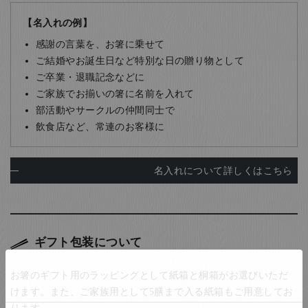
【名入れの例】
感謝の言葉を、お箸に乗せて
ご結婚やお誕生日など特別な日の贈り物として
ご卒業・退職記念などに
ご家族でお揃いの箸に名前を入れて
部活動やサークルの仲間同士で
飲食店など、常連のお客様に
名入れについて詳しくはこちら
ギフト包装について
お箸のギフト用のラッピングとして紙箱と桐箱がお選びいただ
けます。また、ご家族用として5膳まで入る紙箱もご用意してお
ります。