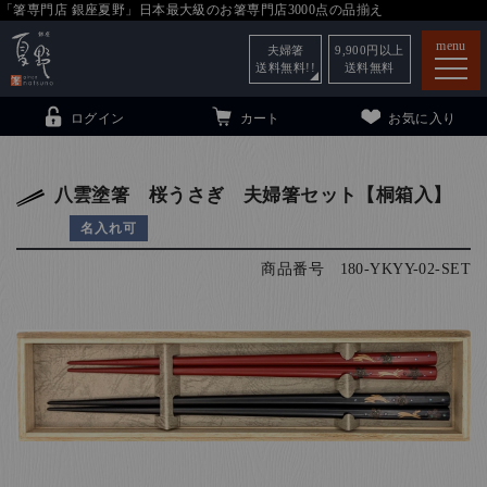
「箸専門店 銀座夏野」日本最大級のお箸専門店3000点の品揃え
menu
夫婦箸
9,900
円以上
送料無料!!
送料無料
ログイン
カート
お気に入り
八雲塗箸 桜うさぎ 夫婦箸セット【桐箱入】
名入れ可
箸
（贈答用・自宅用）
商品番号
180-YKYY-02-SET
子供和食器
（贈答用・自宅用）
銀座夏野・箸長
について
小夏
について
こども和食器
ご利用ガイド
法人・飲食店のお客様