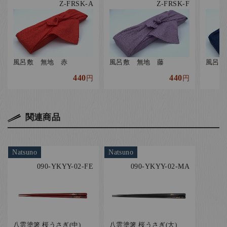
Z-FRSK-A
Z-FRSK-F
風呂敷 無地 赤
風呂敷 無地 藤
風呂敷
440
440
円
円
関連商品
Natsuno
Natsuno
090-YKYY-02-FE
090-YKYY-02-MA
八雲塗箸 桜うさぎ(中)
八雲塗箸 桜うさぎ(大)