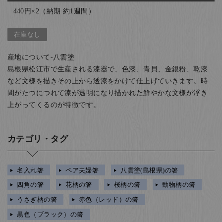
440円×2（納期 約1週間）
在庫なし
産地について-八雲塗
島根県松江市で生産される漆器で、色漆、青貝、金銀粉、乾漆
など文様を描きその上から透漆をかけて仕上げていきます。時
間がたつにつれて漆が透明になり描かれた鮮やかな文様が浮き
上がってくるのが特徴です。
カテゴリ・タグ
名入れ箸
ペア夫婦箸
八雲塗(島根県)の箸
四角の箸
花柄の箸
桜柄の箸
動物柄の箸
うさぎ柄の箸
赤色（レッド）の箸
黒色（ブラック）の箸