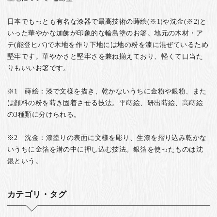
日本でもっとも有名な漆器で最高技術の蒔絵(※1)や沈金(※2)と
いった華やかな加飾が印象的な輪島塗のお箸。地元の木材・ア
テ(能登ヒバ)で木地を作り下地には地の粉を漆に混ぜているため
堅牢です。華やかさと堅牢さを兼ね揃えており、軽くて口当た
りもいいお箸です。
※1 蒔絵：漆で文様を描き、乾かないうちに金粉や銀粉、また
は顔料の粉を蒔き固着させる技法。平蒔絵、研出蒔絵、高蒔絵
の3種類に分けられる。
※2 沈金：漆塗りの表面に文様を彫り、生漆を摺り込み乾かな
いうちに金箔を溝の中に押し込む技法。銀箔を使ったものは沈
銀という。
カテゴリ・タグ