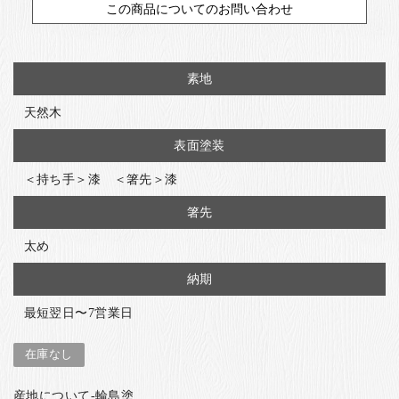
この商品についてのお問い合わせ
素地
天然木
表面塗装
＜持ち手＞漆 ＜箸先＞漆
箸先
太め
納期
最短翌日〜7営業日
在庫なし
産地について-輪島塗