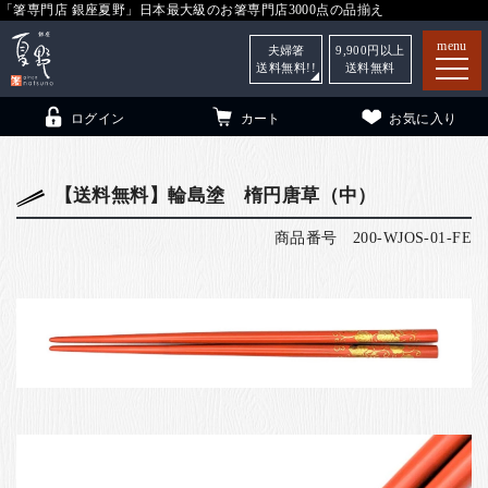
「箸専門店 銀座夏野」日本最大級のお箸専門店3000点の品揃え
menu
夫婦箸
9,900
円以上
送料無料!!
送料無料
ログイン
カート
お気に入り
【送料無料】輪島塗 楕円唐草（中）
商品番号
200-WJOS-01-FE
箸
（贈答用・自宅用）
子供和食器
（贈答用・自宅用）
銀座夏野・箸長
について
小夏
について
こども和食器
ご利用ガイド
法人・飲食店のお客様