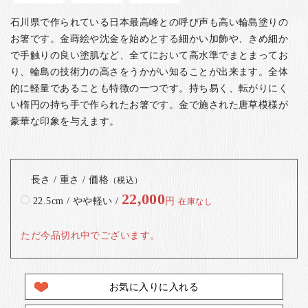
石川県で作られている日本最高峰との呼び声も高い輪島塗りの
お箸です。金蒔絵や沈金を始めとする細かい加飾や、きめ細か
で手触りの良い塗肌など、全てにおいて高水準でまとまってお
り、輪島の技術力の高さをうかがい知ることが出来ます。全体
的に軽量であることも特徴の一つです。
持ち易く、転がりにく
い楕円の持ち手で作られたお箸です。金で施された唐草模様が
豪華な印象を与えます。
長さ / 重さ / 価格
（税込）
22,000
22.5cm / やや軽い /
円
在庫なし
ただ今品切れ中でございます。
お気に入りに入れる