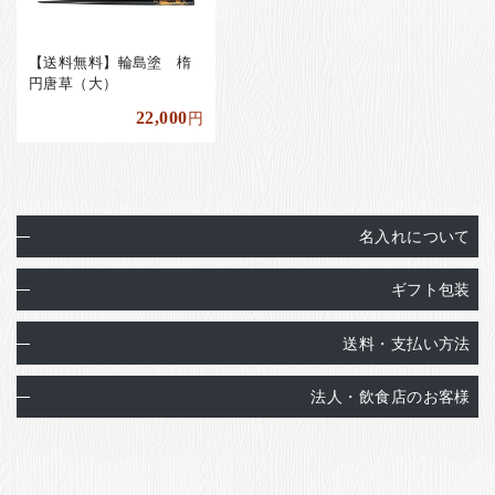
【送料無料】輪島塗 楕
円唐草（大）
22,000
円
名入れについて
ギフト包装
送料・支払い方法
法人・飲食店のお客様