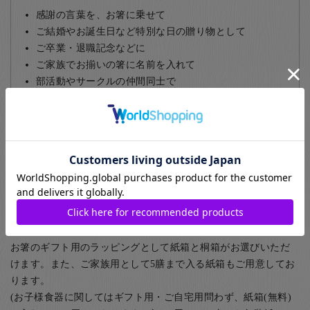
感謝の言葉を、お箸に乗せて
ご結婚やお誕生日など特別な日の贈り物として
ご卒業・退職記念などに
ご家族でお揃いの箸に名前を入れて
部活動やサークルの仲間同士で
飲食店など、常連のお客様に
名入れについて詳しくはこちら
ギフト包装について
お箸のギフト用のラッピングとして紙箱と桐箱がお選びいただ
けます。また、ご家族用として5膳まで入る紙箱もご用意してお
ります。
(お子様食器に関してはギフト用・ご自宅用問わず、紙箱(無料)