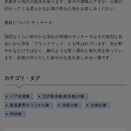
木箸作り両方の技法を操ります。若手の箸職人ですが、人柄が
伝わってくる柔らかなお箸の持ち心地をお楽しみください。
素材について-サッチーネ
強烈なくらい鮮やかな深紅が特徴のサッチーネはその強烈な色
合いから別名「ブラッドウッド」とも呼ばれています。色が鮮
やかなだけではなく、鋼のような堅く優れた耐久性を持ってい
ます。自然の作りだした鮮やかな色を楽しめる一膳です。
カテゴリ・タグ
ペア夫婦箸
江戸唐木箸(東京都)の箸
銀座夏野オリジナル箸
木製の箸
七角の箸
利休箸