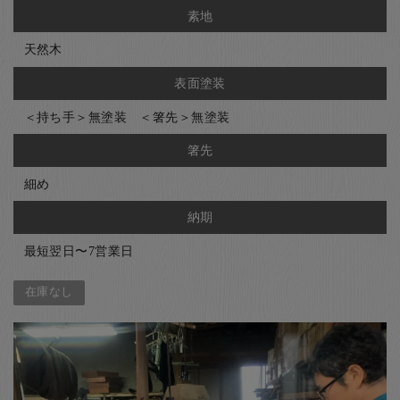
素地
天然木
表面塗装
＜持ち手＞無塗装 ＜箸先＞無塗装
箸先
細め
納期
最短翌日〜7営業日
在庫なし