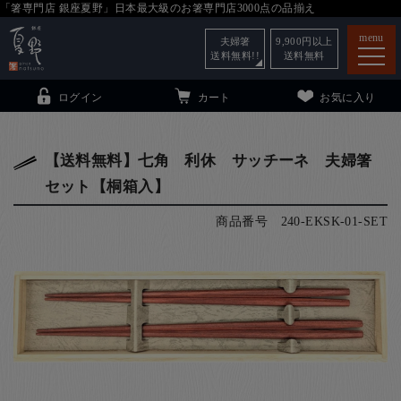
「箸専門店 銀座夏野」日本最大級のお箸専門店3000点の品揃え
menu
夫婦箸
9,900
円以上
送料無料!!
送料無料
ログイン
カート
お気に入り
【送料無料】七角 利休 サッチーネ 夫婦箸
セット【桐箱入】
箸
（贈答用・自宅用）
商品番号
240-EKSK-01-SET
子供和食器
（贈答用・自宅用）
銀座夏野・箸長
について
小夏
について
こども和食器
ご利用ガイド
法人・飲食店のお客様