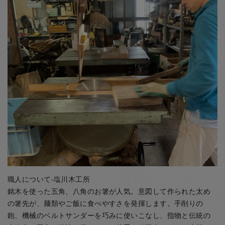
職人について-塩川木工所
銘木を使った五角、八角のお箸が人気。意図して作られた太め
の箸先が、麺類やご飯に食べやすさを発揮します。手削りの
鉋、機械のベルトサンダーを巧みに使いこなし、指物と伝統の