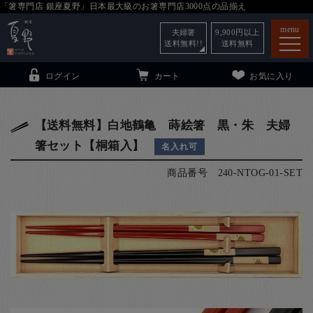
「箸専門店 銀座夏野」日本最大級のお箸専門店3000点の品揃え
menu
夫婦箸
9,900
円以上
送料無料!!
送料無料
ログイン
カート
お気に入り
【送料無料】白地鶴亀 蒔絵箸 黒・朱 夫婦
箸セット【桐箱入】
名入れ可
箸
（贈答用・自宅用）
商品番号
240-NTOG-01-SET
子供和食器
（贈答用・自宅用）
銀座夏野・箸長
について
小夏
について
こども和食器
ご利用ガイド
法人・飲食店のお客様