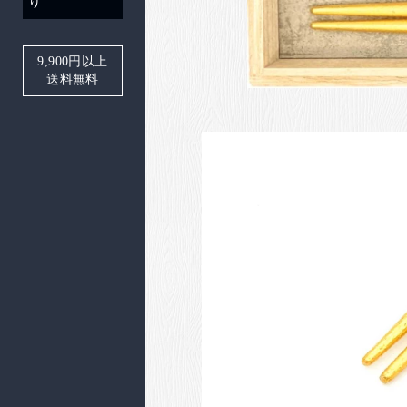
り
9,900
円以上
送料無料