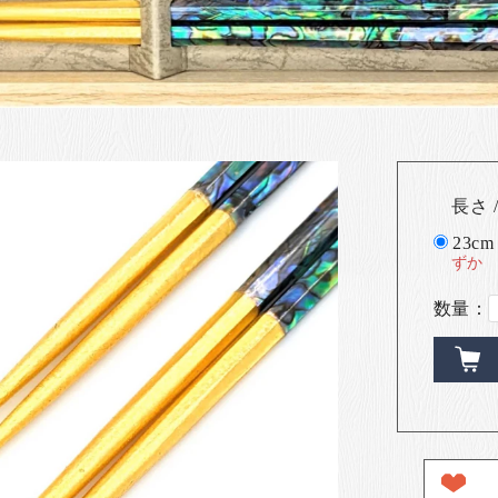
長さ /
23cm
ずか
数量：