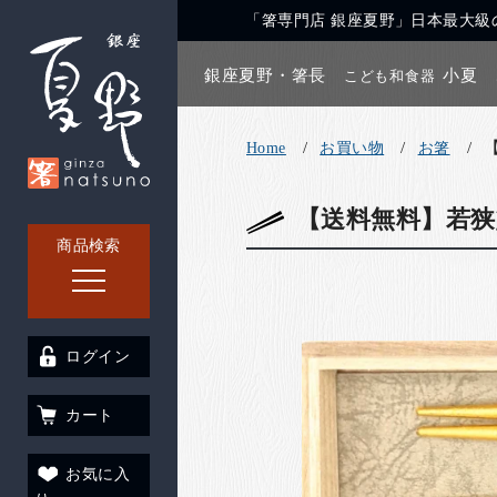
「箸専門店 銀座夏野」日本最大級の
銀座夏野・箸長
小夏
こども和食器
Home
お買い物
お箸
【送料無料】若狭
商品検索
ログイン
カート
お気に入