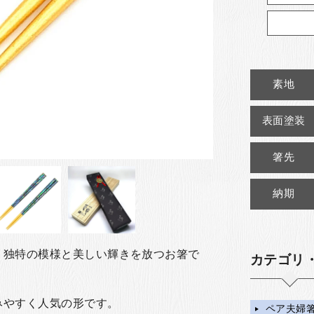
素地
表面塗装
箸先
納期
、独特の模様と美しい輝きを放つお箸で
カテゴリ
みやすく人気の形です。
ペア夫婦