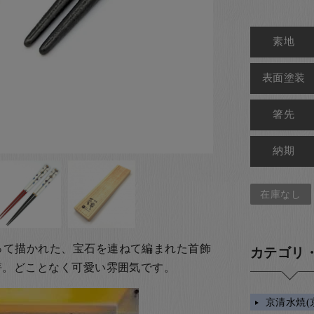
素地
表面塗装
箸先
納期
在庫なし
って描かれた、
宝石を連ねて編まれた首飾
カテゴリ
箸。どことなく可愛い雰囲気です。
京清水焼(