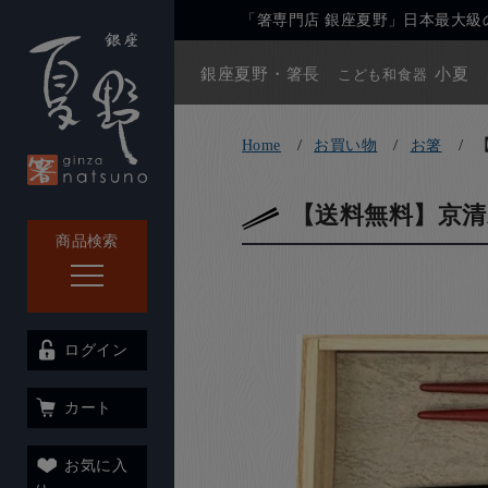
「箸専門店 銀座夏野」日本最大級の
銀座夏野・箸長
小夏
こども和食器
Home
お買い物
お箸
【送料無料】京清
商品検索
ログイン
カート
お気に入