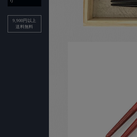
り
9,900
円以上
送料無料