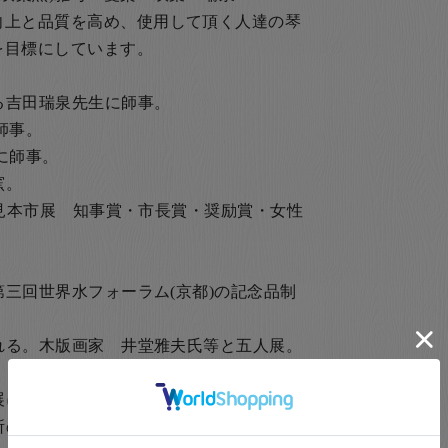
向上と品質を高め、使用して頂く人達の琴
を目標にしています。
ある吉田瑞泉先生に師事。
師事。
師事。
窯。
磁器見本市展 知事賞・市長賞・奨励賞・女性
第三回世界水フォーラム(京都)の記念品制
される。木版画家 井堂雅夫氏等と五人展。
展に出品。
究所の特別講師になる。 東京庭園美術館出