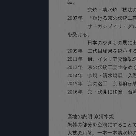
品。
京焼・清水焼 技法の収録
2007年 「輝ける京の伝統工
サーカシブィリ・グルジ
を受ける。
日本のやきもの展に出
2009年 二代目瑞泉を継承す
2011年 府、イタリア交流記
2013年 京の伝統工芸士をめ
2014年 京焼・清水焼展 入
2015年 京の名工 京都府
2016年 京・伏見に移窯 
産地の説明-京清水焼
陶器の部分を空洞にすること
人技のお箸。一本一本清水焼