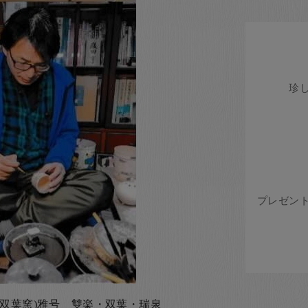
(双葉窯)雅号 雙楽・双葉・瑞泉