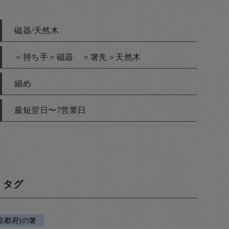
磁器/天然木
＜持ち手＞磁器 ＜箸先＞天然木
細め
最短翌日〜7営業日
・タグ
京都府)の箸