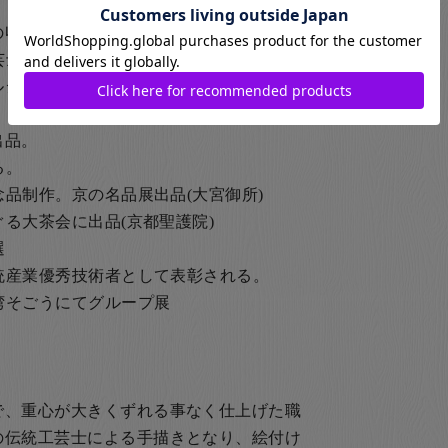
保存事業(下絵付、ダミ技法)編
芸士展」に出品。(高島屋日本橋店)
ア大統領夫妻来日の際に記念品の注文
品。
る。
念品制作。京の名品展出品(大宮御所)
ぐる大茶会に出品(京都聖護院)
選
伝統産業優秀技術者として表彰される。
台湾そごうにてグループ展
で、重心が大きくずれる事なく仕上げた職
の伝統工芸士による手描きとなり、絵付け