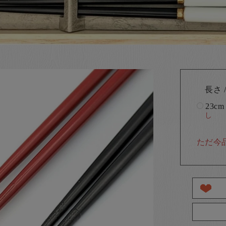
長さ /
23cm
し
ただ今