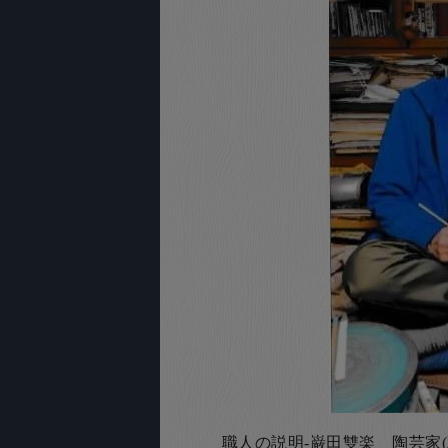
職人の説明-巌田雙楽 陶芸家