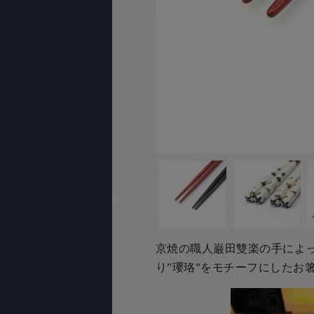
京焼の職人巌田雙楽の手によ
り”瓔珞”をモチーフにしたお