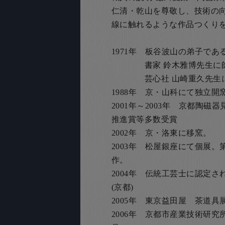
仁清・乾山を尊敬し、技術の
線に触れるような作品つくり
1971年 板谷波山の弟子で
書家 鈴木雅博先生に
芸心社 山崎重久先生に
1988年 京・山科にて独立開
2001年～2003年 京都陶
推進賞等多数受賞
2002年 京・洛東に移窯。
2003年 松屋銀座にて個展。
作。
2004年 伝統工芸士に認定
(京都)
2005年 東京益田屋 茶道具
2006年 京都市産業技術研