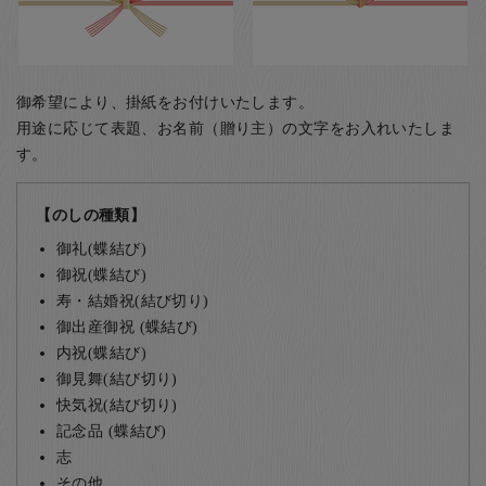
御希望により、掛紙をお付けいたします。
用途に応じて表題、お名前（贈り主）の文字をお入れいたしま
す。
【のしの種類】
御礼(蝶結び)
御祝(蝶結び)
寿・結婚祝(結び切り)
御出産御祝 (蝶結び)
内祝(蝶結び)
御見舞(結び切り)
快気祝(結び切り)
記念品 (蝶結び)
志
その他