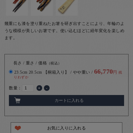
幾重にも漆を塗り重ねたお箸を研ぎ出すことにより、年輪のよ
うな模様が美しいお箸です。使い込むほどに経年変化を楽しめ
ます。
長さ / 重さ / 価格
（税込）
66,770
23.5cm 20.5cm 【桐箱入り】 / やや重い /
円
残
りわずか
数量：
+
-
カートに入れる
お気に入りに入れる