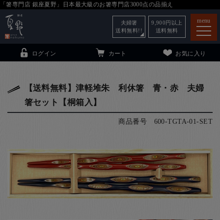
「箸専門店 銀座夏野」日本最大級のお箸専門店3000点の品揃え
menu
夫婦箸
9,900
円以上
送料無料!!
送料無料
ログイン
カート
お気に入り
【送料無料】津軽堆朱 利休箸 青・赤 夫婦
箸セット【桐箱入】
箸
（贈答用・自宅用）
商品番号
600-TGTA-01-SET
子供和食器
（贈答用・自宅用）
銀座夏野・箸長
について
小夏
について
こども和食器
ご利用ガイド
法人・飲食店のお客様