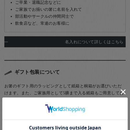
ご卒業・退職記念などに
ご家族でお揃いの箸に名前を入れて
部活動やサークルの仲間同士で
飲食店など、常連のお客様に
名入れについて詳しくはこちら
ギフト包装について
お箸のギフト用のラッピングとして紙箱と桐箱がお選びいただ
けます。また、ご家族用として5膳まで入る紙箱もご用意してお
ります。
(お子様食器に関してはギフト用・ご自宅用問わず、紙箱(無料)
に入れてのお届けとなります(ギフト用はその上から包装紙にて
ラッピング)) お箸用の無料のラッピングは、箸袋に入れるタイ
プのものになります。