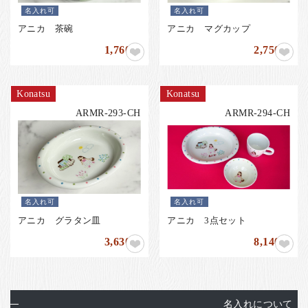
お客様の声
名入れ可
名入れ可
店舗紹介
アニカ 茶碗
アニカ マグカップ
1,760
2,750
円
円
お問い合わせ
お知らせ
Konatsu
Konatsu
箸ブログ
ARMR-293-CH
ARMR-294-CH
English
名入れ可
名入れ可
アニカ グラタン皿
アニカ 3点セット
3,630
8,140
円
円
名入れについて