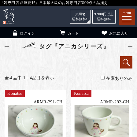
「箸専門店 銀座夏野」日本最大級のお箸専門店3000点の品揃え
menu
夫婦箸
9,900
円以上
送料無料!!
送料無料
ログイン
カート
お気に入り
タグ『アニカシリーズ』
箸
（贈答用・自宅用）
4
全
品中 1～4品目を表示
在庫ありのみ
子供和食器
（贈答用・自宅用）
Konatsu
Konatsu
銀座夏野・箸長
について
ARMR-291-CH
ARMR-292-CH
小夏
について
こども和食器
ご利用ガイド
法人・飲食店のお客様