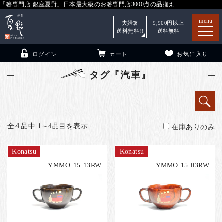
「箸専門店 銀座夏野」日本最大級のお箸専門店3000点の品揃え
menu
夫婦箸
9,900
円以上
送料無料!!
送料無料
ログイン
カート
お気に入り
タグ『汽車』
箸
（贈答用・自宅用）
4
全
品中 1～4品目を表示
在庫ありのみ
子供和食器
（贈答用・自宅用）
Konatsu
Konatsu
銀座夏野・箸長
について
YMMO-15-13RW
YMMO-15-03RW
小夏
について
こども和食器
ご利用ガイド
法人・飲食店のお客様