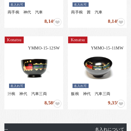
お客様の声
名入れ可
名入れ可
店舗紹介
両手椀 神代 汽車
両手椀 茜 汽車
8,140
8,140
円
円
お問い合わせ
お知らせ
Konatsu
Konatsu
箸ブログ
YMMO-15-12SW
YMMO-15-11MW
English
名入れ可
名入れ可
汁椀 神代 汽車三両
飯椀 神代 汽車三両
8,580
9,350
円
円
名入れについて