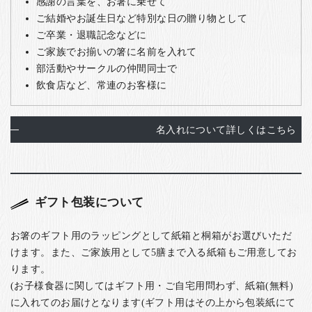
感謝の言葉を、お箸に乗せて
ご結婚やお誕生日など特別な日の贈り物として
ご卒業・退職記念などに
ご家族でお揃いの箸に名前を入れて
部活動やサークルの仲間同士で
飲食店など、常連のお客様に
名入れについて詳しくはこちら
ギフト包装について
お箸のギフト用のラッピングとして紙箱と桐箱がお選びいただ
けます。また、ご家族用として5膳まで入る紙箱もご用意してお
ります。
(お子様食器に関してはギフト用・ご自宅用問わず、紙箱(無料)
に入れてのお届けとなります(ギフト用はその上から包装紙にて