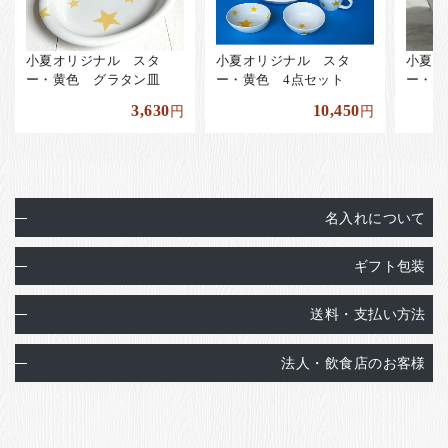
小夏オリジナル スタ
小夏オリジナル スタ
小夏オ
ー・黄色 グラタン皿
ー・黄色 4点セット
ー・黄
3,630
10,450
円
円
名入れについて
ギフト包装
送料・支払い方法
法人・飲食店のお客様