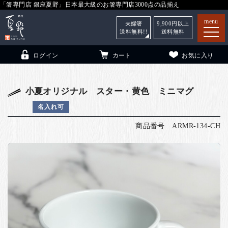
「箸専門店 銀座夏野」日本最大級のお箸専門店3000点の品揃え
menu
夫婦箸
9,900
円以上
送料無料!!
送料無料
ログイン
カート
お気に入り
小夏オリジナル スター・黄色 ミニマグ
名入れ可
箸
（贈答用・自宅用）
商品番号
ARMR-134-CH
子供和食器
（贈答用・自宅用）
銀座夏野・箸長
について
小夏
について
こども和食器
ご利用ガイド
法人・飲食店のお客様