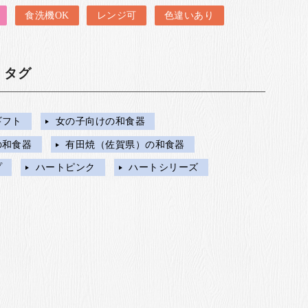
食洗機OK
レンジ可
色違いあり
・タグ
ギフト
女の子向けの和食器
の和食器
有田焼（佐賀県）の和食器
プ
ハートピンク
ハートシリーズ