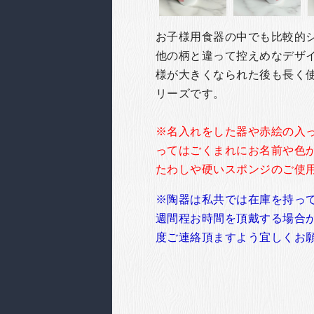
お子様用食器の中でも比較的
他の柄と違って控えめなデザ
様が大きくなられた後も長く
リーズです。
※名入れをした器や赤絵の入
ってはごくまれにお名前や色
たわしや硬いスポンジのご使
※陶器は私共では在庫を持っ
週間程お時間を頂戴する場合
度ご連絡頂ますよう宜しくお