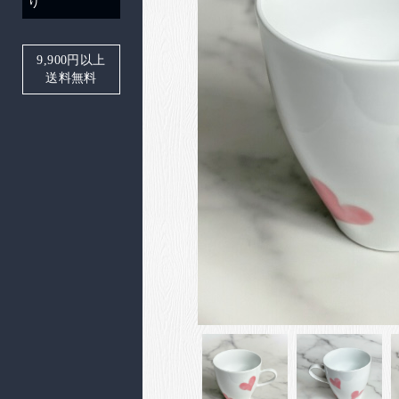
り
9,900
円以上
送料無料