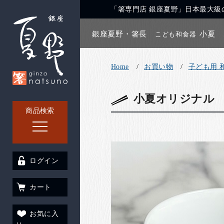
「箸専門店 銀座夏野」日本最大級の
銀座夏野・箸長
小夏
こども和食器
Home
お買い物
子ども用 
小夏オリジナル
商品検索
ログイン
カート
お気に入