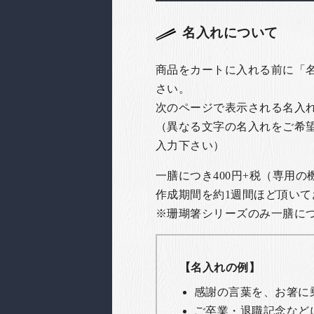
名入れについて
商品をカートに入れる前に「
さい。
次のページで表示される名入
（異なる文字の名入れをご希
入力下さい）
一膳につき400円+税（専用
作成期間を約1週間ほど頂いて
※珊瑚箸シリーズのみ一膳につき
【名入れの例】
感謝の言葉を、お箸に
ご卒業・退職記念など