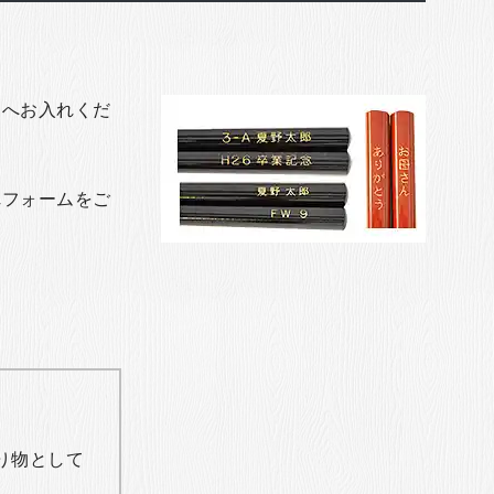
トへお入れくだ
れフォームをご
り物として