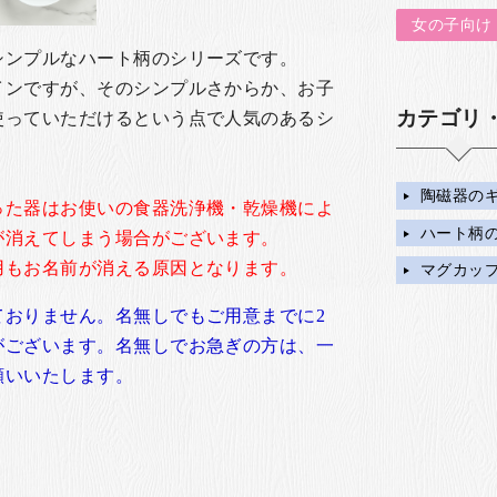
女の子向け
シンプルなハート柄のシリーズです。
インですが、そのシンプルさからか、お子
カテゴリ
使っていただけるという点で人気のあるシ
陶磁器の
った器はお使いの食器洗浄機・乾燥機によ
ハート柄
が消えてしまう場合がございます。
用もお名前が消える原因となります。
マグカッ
ておりません。名無しでもご用意までに2
がございます。名無しでお急ぎの方は、一
願いいたします。