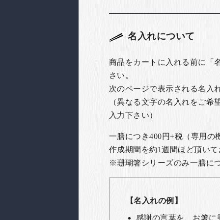
名入れについて
商品をカートに入れる前に「
さい。
次のページで表示される名入
（異なる文字の名入れをご希
入力下さい）
一膳につき400円+税（専用
作成期間を約1週間ほど頂いて
※珊瑚箸シリーズのみ一膳につき
【名入れの例】
感謝の言葉を、お箸に