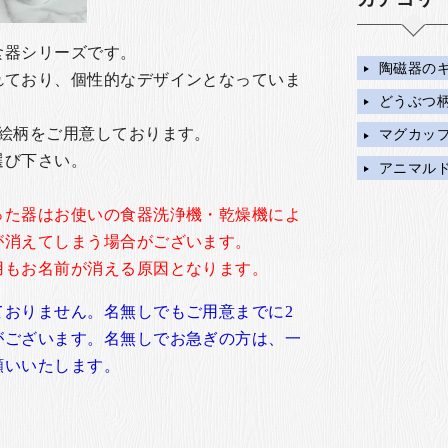
食器シリーズです。
陶磁器の
れており、個性的なデザインとなっていま
どうぶつ
の絵柄をご用意しております。
マグカッ
選び下さい。
アニマル
った器はお使いの食器洗浄機・乾燥機によ
が消えてしまう場合がございます。
用もお名前が消える原因となります。
ておりません。名無しでもご用意までに2
がございます。名無しでお急ぎの方は、一
願いいたします。