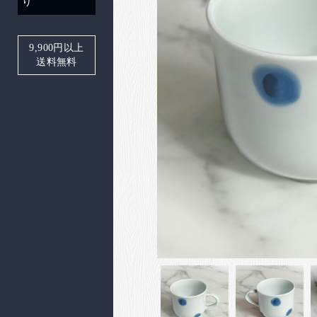
り
9,900
円以上
送料無料