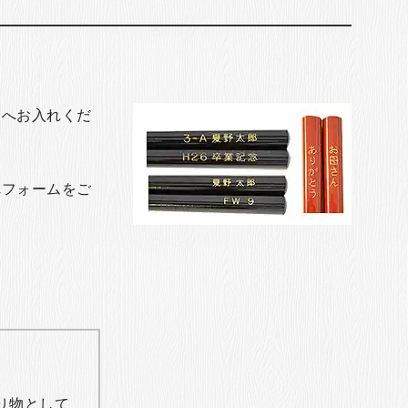
トへお入れくだ
れフォームをご
り物として