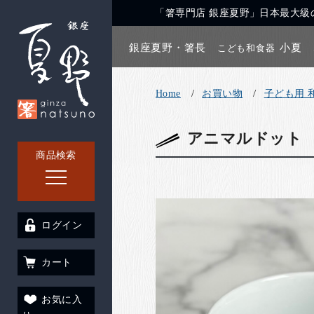
「箸専門店 銀座夏野」日本最大級の
銀座夏野・箸長
小夏
こども和食器
Home
お買い物
子ども用 
アニマルドット 
商品検索
ログイン
カート
お気に入