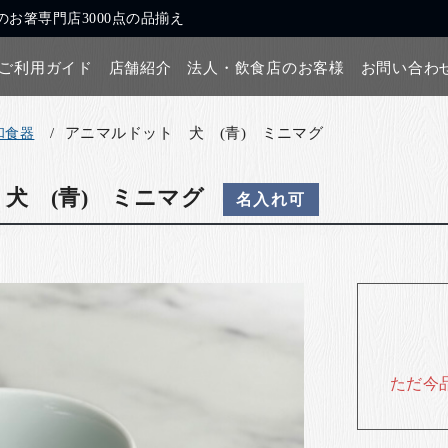
お箸専門店3000点の品揃え
ご利用ガイド
店舗紹介
法人・飲食店のお客様
お問い合わ
アニマルドット 犬 (青) ミニマグ
和食器
犬 (青) ミニマグ
名入れ可
ただ今