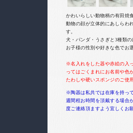
かわいらしい動物柄の有田焼
動物の顔が立体的にあしらわ
す。
犬・パンダ・うさぎと3種類
お子様の性別や好きな色でお
※名入れをした器や赤絵の入
ってはごくまれにお名前や色
たわしや硬いスポンジのご使
※陶器は私共では在庫を持っ
週間程お時間を頂戴する場合
度ご連絡頂ますよう宜しくお