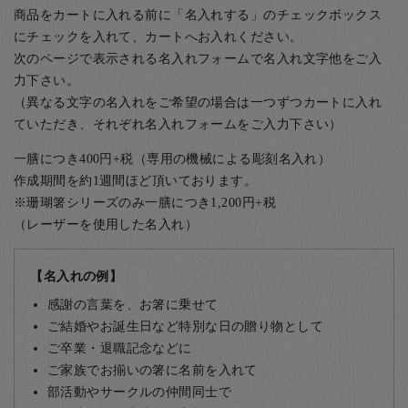
商品をカートに入れる前に「名入れする」のチェックボックス
にチェックを入れて、カートへお入れください。
次のページで表示される名入れフォームで名入れ文字他をご入
力下さい。
（異なる文字の名入れをご希望の場合は一つずつカートに入れ
ていただき、それぞれ名入れフォームをご入力下さい）
一膳につき400円+税（専用の機械による彫刻名入れ）
作成期間を約1週間ほど頂いております。
※珊瑚箸シリーズのみ一膳につき1,200円+税
（レーザーを使用した名入れ）
【名入れの例】
感謝の言葉を、お箸に乗せて
ご結婚やお誕生日など特別な日の贈り物として
ご卒業・退職記念などに
ご家族でお揃いの箸に名前を入れて
部活動やサークルの仲間同士で