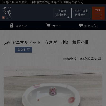
「箸専門店 銀座夏野」日本最大級のお箸専門店3000点の品揃え
menu
夫婦箸
9,900
円以上
送料無料!!
送料無料
ログイン
カート
お気に入り
アニマルドット うさぎ (桃) 楕円小皿
名入れ可
箸
（贈答用・自宅用）
商品番号
ARMR-232-CH
子供和食器
（贈答用・自宅用）
銀座夏野・箸長
について
小夏
について
こども和食器
ご利用ガイド
法人・飲食店のお客様