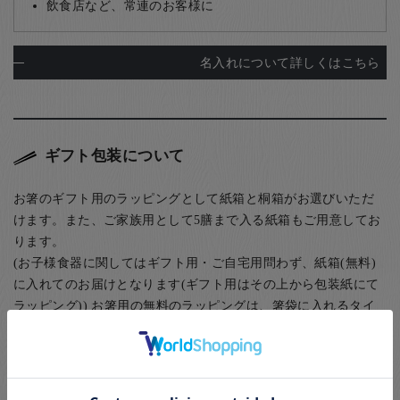
飲食店など、常連のお客様に
名入れについて詳しくはこちら
ギフト包装について
お箸のギフト用のラッピングとして紙箱と桐箱がお選びいただ
けます。また、ご家族用として5膳まで入る紙箱もご用意してお
ります。
(お子様食器に関してはギフト用・ご自宅用問わず、紙箱(無料)
に入れてのお届けとなります(ギフト用はその上から包装紙にて
ラッピング)) お箸用の無料のラッピングは、箸袋に入れるタイ
プのものになります。
お箸用のギフトボックスをご注文いただいた方は、￥440-(税別)
でさらに風呂敷でのラッピングもご指定いただけます。日本の