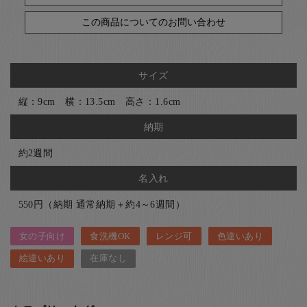
この商品についてのお問い合わせ
サイズ
縦：9cm 横：13.5cm 高さ：1.6cm
納期
約2週間
名入れ
550円（納期 通常納期＋約4～6週間）
女の子向け
食洗機OK
レンジ可
色違いあり
絵違いあり
在庫なし