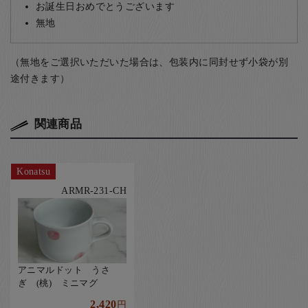
お誕生日おめでとうございます
無地
（無地をご選択いただいた場合は、包装内に同封せず小袋が別
途付きます）
関連商品
Konatsu
ARMR-231-CH
アニマルドット うさ
ぎ (桃) ミニマグ
2,420
円