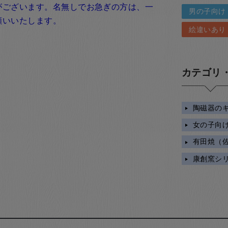
がございます。名無しでお急ぎの方は、一
男の子向け
願いいたします。
絵違いあり
カテゴリ
陶磁器の
女の子向
有田焼（
康創窯シ