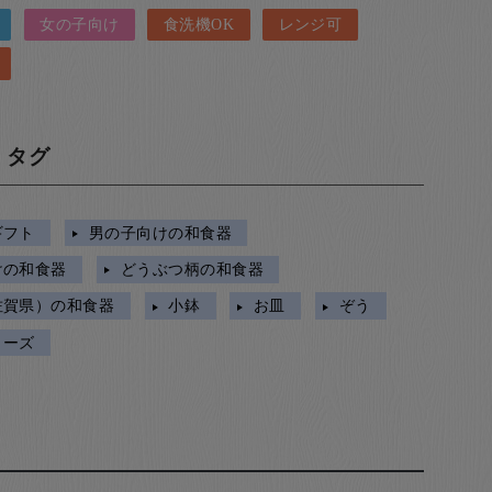
女の子向け
食洗機OK
レンジ可
・タグ
ギフト
男の子向けの和食器
けの和食器
どうぶつ柄の和食器
佐賀県）の和食器
小鉢
お皿
ぞう
リーズ