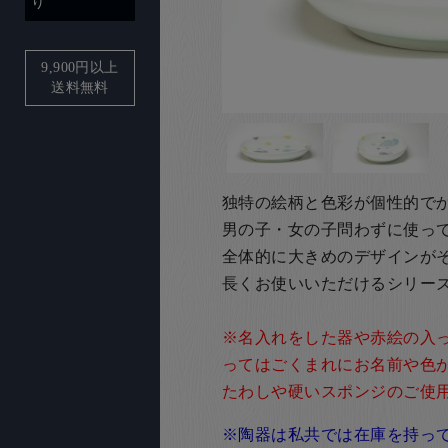
り
9,900
円以上
送料無料
独特の絵柄と色彩が個性的で
男の子・女の子問わずに使っ
全体的に大きめのデザインが
長くお使いいただけるシリー
※名入れをした器や赤絵の入
ってはごくまれにお名前や色
たわしや硬いスポンジのご使
※陶器は私共では在庫を持っ