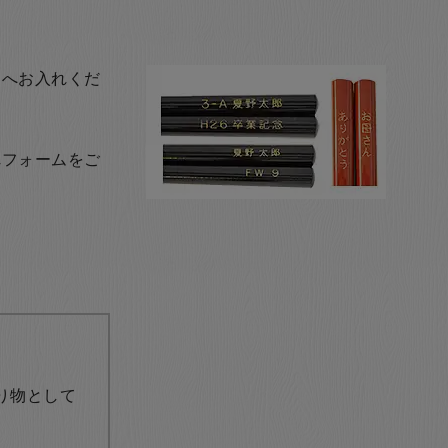
トへお入れくだ
れフォームをご
り物として