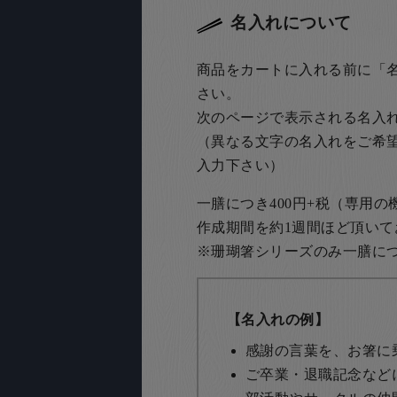
名入れについて
商品をカートに入れる前に「
さい。
次のページで表示される名入
（異なる文字の名入れをご希
入力下さい）
一膳につき400円+税（専用
作成期間を約1週間ほど頂いて
※珊瑚箸シリーズのみ一膳につき
【名入れの例】
感謝の言葉を、お箸に
ご卒業・退職記念など