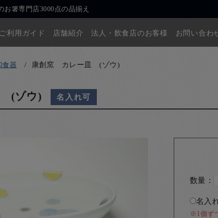
お箸専門店3000点の品揃え
ご利用ガイド
店舗紹介
法人・飲食店のお客様
お問い合わ
康創窯 カレー皿 (ゾウ)
和食器
 (ゾウ)
名入れ可
数量：
名入れ
※1個ず