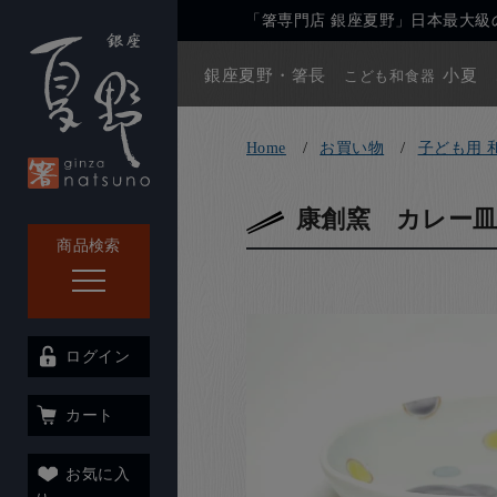
「箸専門店 銀座夏野」日本最大級の
銀座夏野・箸長
小夏
こども和食器
Home
お買い物
子ども用 
康創窯 カレー皿
商品検索
ログイン
カート
お気に入